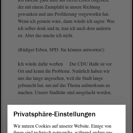
der mit einem Zaunpfahl in unsere Richtung
gewunken und uns Profilierung vorgeworfen hat.
Wenn ich gemein wäre, dann würde ich sagen: Was
ich selber denk und tu, trau ich auch dem anderen
zu. Aber das mache ich nicht.
(Rüdiger Erben, SPD: Sie können antworten!)
Ich würde dafür werben Die CDU Halle ist vor
Ort und kennt die Probleme. Natürlich haben wir
uns das lange angesehen, weil die Stadt lange
gebraucht hat, um auf das Thema aufmerksam zu
machen. Unsere Stadträte sind ausgelacht worden.
(Rüdiger Erben, SPD: Beantworten Sie die Frage!)
Privatsphäre-Einstellungen
- Das war keine Frage, Herr Erben.
Wir nutzen Cookies auf unserer Website. Einige von
ihnen sind technisch notwendig, während andere uns