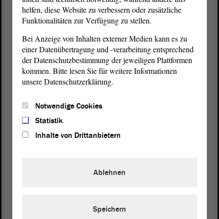
(Rüdiger Erben, SPD: Ich habe eine Frage gestellt!)
helfen, diese Website zu verbessern oder zusätzliche
Funktionalitäten zur Verfügung zu stellen.
- Sie haben gesagt, wir sollen uns nicht profilieren.
Bei Anzeige von Inhalten externer Medien kann es zu
Das wollte ich zurückgeben.
einer Datenübertragung und -verarbeitung entsprechend
der Datenschutzbestimmung der jeweiligen Plattformen
(Rüdiger Erben, SPD: Frage!)
kommen. Bitte lesen Sie für weitere Informationen
unsere Datenschutzerklärung.
Vizepräsidentin Anne-Marie Keding:
Notwendige Cookies
Herr Erben, ich bitte Sie, keinen Dialog zu führen.
Statistik
Das ist die Rede von Frau Godenrath.
Inhalte von Drittanbietern
Kerstin Godenrath (CDU):
Ablehnen
Wenn wir sagen, wir nehmen uns des Themas an,
dann ist das keine Profilierungssucht.
Speichern