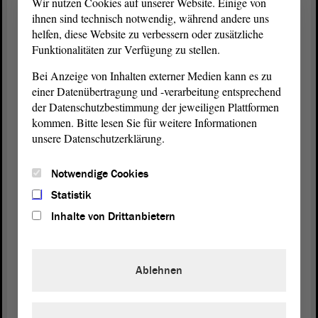
Wir nutzen Cookies auf unserer Website. Einige von
zusammengeschlagen werden!)
ihnen sind technisch notwendig, während andere uns
helfen, diese Website zu verbessern oder zusätzliche
Funktionalitäten zur Verfügung zu stellen.
Wir erwarten, dass man das Geld besser in die
Hand nimmt und endlich zu einer
Bei Anzeige von Inhalten externer Medien kann es zu
flächendeckenden Schulsozialarbeit kommt und
einer Datenübertragung und -verarbeitung entsprechend
Programme zur Präventionsarbeit an Schulen
der Datenschutzbestimmung der jeweiligen Plattformen
ausgebaut werden; denn Risikofaktoren für
kommen. Bitte lesen Sie für weitere Informationen
kriminelles Verhalten bei Kindern und Jugendlichen
unsere Datenschutzerklärung.
sind insbesondere Gewalterfahrung - ich könnte mir
vorstellen, Gewalterfahrung im Übrigen auch durch
Notwendige Cookies
solche Sicherheitsdienste - und Mobbing - im
Statistik
Übrigen nicht nur in der Familie , Armut und - das
Inhalte von Drittanbietern
ist in diesem Kontext ganz zentral - die fehlende
Integration in das Bildungssystem,
männlichkeitsorientierte Wertvorstellungen
Ablehnen
(Florian Schröder, AfD, lacht - Ulrich Siegmund,
AfD: Als ob Sie sich mit Männlichkeit auskennen!)