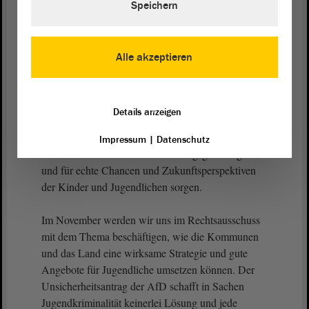
Speichern
und das Vorliegen des psychologischen Merkmals
der emotionalen Unbeteiligtheit. Hierbei gilt es
anzusetzen und nicht bei den Sicherheitsdiensten.
Alle akzeptieren
Die Bundesregierung hat die Kindergrundsicherung
auf den Weg gebracht, die zu einer effektiven
Details anzeigen
Verbesserung der finanziellen Situation von vielen
Familien in Sachsen-Anhalt führen wird. Als Land
Impressum
|
Datenschutz
müssen wir nun endlich für Bildungsgerechtigkeit
und für echte Chancen und Zukunftsperspektiven
der Kinder und Jugendlichen sorgen.
Im November werden wir uns im Rechtsausschuss
mit dem Thema beschäftigen, wie die Kommunen
und das Land eine wirksame Strategie und gute
Angebote für Jugendliche umsetzen können. Der
Unsicherheitsantrag der AfD schafft in Sachen
Jugendkriminalität keinerlei Lösung und jede