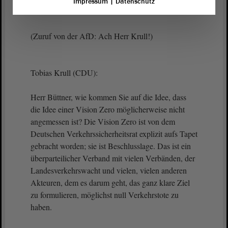
Impressum
|
Datenschutz
sehr.
(Zuruf von der AfD: Ach Herr Krull!)
Tobias Krull (CDU):
Herr Büttner, wie kommen Sie auf die Idee, dass
die Idee einer Vision Zero möglicherweise nicht
angemessen ist? Die Vision Zero ist von dem
Deutschen Verkehrssicherheitsrat explizit aufs Tapet
gebracht worden; sie ist Beschlusslage. Das ist ein
überparteilicher Verband mit vielen Verbänden, der
Landesverkehrswacht und vielen, vielen anderen
Akteuren, dem es darum geht, das ganz klare Ziel
zu formulieren, möglichst null Verkehrstote zu
haben.