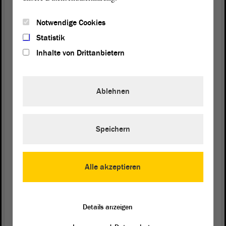
Dank für Ihre Aufmerksamkeit.
Notwendige Cookies
(Lebhafter Beifall und Jawohl! bei der AfD)
Statistik
Inhalte von Drittanbietern
Vizepräsident Wulf Gallert:
Ablehnen
Es gibt eine Frage von Herrn Krull. Wollen Sie
diese zulassen, Herr Büttner?
Speichern
Matthias Büttner (Staßfurt) (AfD):
Natürlich.
Alle akzeptieren
Vizepräsident Wulf Gallert:
Details anzeigen
Herr Krull, Sie können Ihre Frage stellen. Bitte