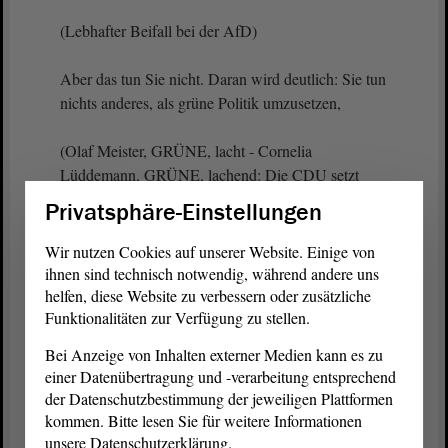
(Lebhafter Beifall bei der AfD)
Aber das tun Sie nicht. Daran wird deutlich: Sie tun
nichts anderes, als grüne Politik umzusetzen,
(Olaf Meister, GRÜNE, lacht - Cornelia
Lüddemann, GRÜNE, lachend: Die CDU setzt
grüne Politik um!)
Privatsphäre-Einstellungen
und das unter einem Deckmantel, im schwarzen
Wir nutzen Cookies auf unserer Website. Einige von
Wolfspelz.
ihnen sind technisch notwendig, während andere uns
helfen, diese Website zu verbessern oder zusätzliche
Funktionalitäten zur Verfügung zu stellen.
(Lachen bei der AfD)
Bei Anzeige von Inhalten externer Medien kann es zu
Aber wir werden das den Menschen immer und
einer Datenübertragung und -verarbeitung entsprechend
immer wieder sagen. Wir werden dafür Sorge
der Datenschutzbestimmung der jeweiligen Plattformen
tragen, dass die Menschen bei der nächsten Wahl
kommen. Bitte lesen Sie für weitere Informationen
ihr Kreuz an der richtigen Stelle setzen. - Vielen
unsere Datenschutzerklärung.