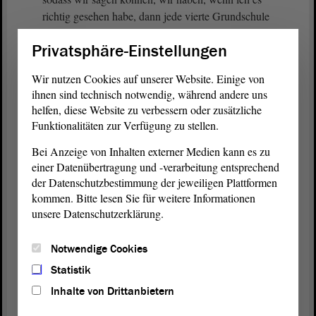
richtig gesehen habe, dann jede vierte Grundschule
zumindest in einer besseren Kooperation. Ich hoffe,
Privatsphäre-Einstellungen
dass das Schule macht, sodass sich alle auf den
Weg machen, um das, was wir unter
Wir nutzen Cookies auf unserer Website. Einige von
Ganztagsschule verstehen, im Grundschulbereich
ihnen sind technisch notwendig, während andere uns
umzusetzen.
helfen, diese Website zu verbessern oder zusätzliche
Funktionalitäten zur Verfügung zu stellen.
Mir selbst ist sehr daran gelegen, weil die
Bei Anzeige von Inhalten externer Medien kann es zu
Hortträger im Augenblick sehr verunsichert sind,
einer Datenübertragung und -verarbeitung entsprechend
weil ich mich bisher zurückgehalten habe. Aber wir
der Datenschutzbestimmung der jeweiligen Plattformen
werden jetzt alle drei Gruppen, die ich beschrieben
kommen. Bitte lesen Sie für weitere Informationen
habe, gemeinsam anschreiben und für die Sicherheit
unsere Datenschutzerklärung.
sorgen, dass sie sich auf den richtigen Weg gemacht
haben. Das werden wir mit Kollegin Feußner sehr
Notwendige Cookies
kurzfristig lösen.
Statistik
Ich will noch einmal deutlich machen: Wir erfüllen
Inhalte von Drittanbietern
jetzt schon den Rechtsanspruch, den der Bund ab