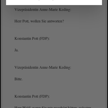
Vizepräsidentin Anne-Marie Keding:
Herr Pott, wollen Sie antworten?
Konstantin Pott (FDP):
Ja.
Vizepräsidentin Anne-Marie Keding:
Bitte.
Konstantin Pott (FDP):
Herr Wald, wenn Sie mir zugehört hätten, wüssten