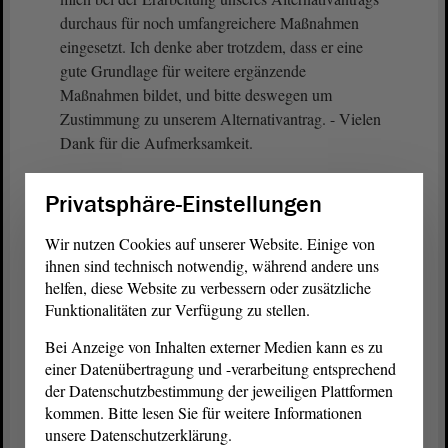
durchaus für noch umfangreichere Maßnahmen
eingesetzt. Ich denke aber trotzdem, dass er eine
gute Grundlage für weitere ergänzende
Maßnahmen bildet, und bitte deswegen um
Zustimmung zu unserem Alternativantrag. - Vielen
Dank für die Aufmerksamkeit.
(Beifall bei der FDP - Zustimmung bei der CDU
Privatsphäre-Einstellungen
und bei der SPD)
Wir nutzen Cookies auf unserer Website. Einige von
ihnen sind technisch notwendig, während andere uns
Vizepräsidentin Anne-Marie Keding:
helfen, diese Website zu verbessern oder zusätzliche
Funktionalitäten zur Verfügung zu stellen.
Vielen Dank, Herr Pott. Es gibt eine
Bei Anzeige von Inhalten externer Medien kann es zu
Kurzintervention von Herrn Wald. - Herr Wald,
einer Datenübertragung und -verarbeitung entsprechend
bitte.
der Datenschutzbestimmung der jeweiligen Plattformen
kommen. Bitte lesen Sie für weitere Informationen
unsere Datenschutzerklärung.