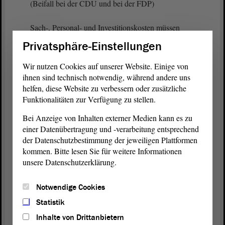
(Beifall bei der CDU und bei der FDP)
Sach-, Personal- und Investitionskosten müssen
sichergestellt sein. Ebenso darf das schon genannte
Privatsphäre-Einstellungen
Thema des Eigenanteils nicht aus dem Blick
verloren werden; denn selbst die 10 € oder 15 € für
Wir nutzen Cookies auf unserer Website. Einige von
eine Frau pro Tag bringen manche Frauen in
ihnen sind technisch notwendig, während andere uns
dramatische Situationen.
helfen, diese Website zu verbessern oder zusätzliche
Funktionalitäten zur Verfügung zu stellen.
Ein Beispiel aus der Praxis: Es ist ganz häufig der
Bei Anzeige von Inhalten externer Medien kann es zu
Fall, dass der Mann das Konto hat. Wenn die Frau
einer Datenübertragung und -verarbeitung entsprechend
Gewalt erfährt, ihre Kinder schnappen und sie in
der Datenschutzbestimmung der jeweiligen Plattformen
Sicherheit bringen muss, dann hat sie schlichtweg
kommen. Bitte lesen Sie für weitere Informationen
keinen Zugriff auf das Geld. Das ist nicht tragbar.
unsere Datenschutzerklärung.
(Zustimmung bei der CDU und bei der FDP)
Notwendige Cookies
Statistik
Liebe Kolleginnen und Kollegen! Keine Frau darf
Inhalte von Drittanbietern
aufgrund dessen davon abgeschreckt werden, für