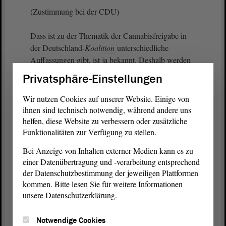
(Zustimmung bei der CDU)
Dass ist zu der Thematik der Cannabisfreigabe in
der Deutschland-
Koalition
unterschiedliche
Auffassungen gibt, ist ja bekannt. Deshalb werden
wir den vorliegenden
Antrag
in den
Ausschuss
für
Privatsphäre-Einstellungen
Arbeit, Soziales, Gesundheit und Gleichstellung
überweisen und dort gemeinsam mit anderen
Wir nutzen Cookies auf unserer Website. Einige von
Anträgen zu dieser Gesamtthematik behandeln.
ihnen sind technisch notwendig, während andere uns
helfen, diese Website zu verbessern oder zusätzliche
Funktionalitäten zur Verfügung zu stellen.
Vizepräsidentin Anne-Marie Keding:
Bei Anzeige von Inhalten externer Medien kann es zu
einer Datenübertragung und -verarbeitung entsprechend
Vielen Dank, Herr Krull. Es gibt eine Frage von
der Datenschutzbestimmung der jeweiligen Plattformen
Herrn Kosmehl. Einverstanden? - Herr Kosmehl.
kommen. Bitte lesen Sie für weitere Informationen
unsere Datenschutzerklärung.
Guido Kosmehl (FDP):
Notwendige Cookies