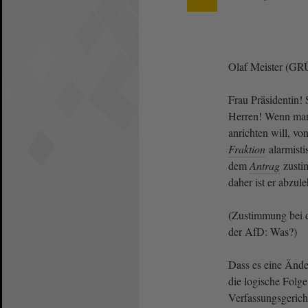
Olaf Meister (G
Frau Präsidentin!
Herren! Wenn man
anrichten will, v
Fraktion
alarmisti
dem
Antrag
zustim
daher ist er abzul
(Zustimmung bei
der AfD: Was?)
Dass es eine Änder
die logische Folg
Verfassungsgericht