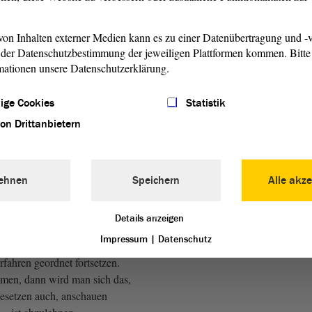
 Nehmt das Bundesmodell,
r sauber durchsteuern können
on Inhalten externer Medien kann es zu einer Datenübertragung und -v
ftiges Verfahren und eben
der Datenschutzbestimmung der jeweiligen Plattformen kommen. Bitte 
mationen unsere Datenschutzerklärung.
rfahren - das ist das
ige Cookies
Statistik
em
Antrag
-, die Regeln zu
von Drittanbietern
arantie, das Ganze richtig
 fahren. Damit wäre die
herung sowohl der Menschen
verwaltungstechnisch
ehnen
Speichern
Alle akze
als auch derjenigen, die
s sie denn nun zahlen
Details anzeigen
Impressum
|
Datenschutz
rfahren geordnet fortsetzen.
men, dann wird man sich das,
esetzen auch, anschauen