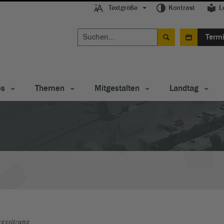
Textgröße
Kontrast
L
Term
es
Themen
Mitgestalten
Landtag
gssitzung