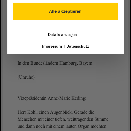
Bewertung der Grundstücke nicht berücksichtigt.
Alle akzeptieren
Das Bundesmodell, das für bergeweise Einsprüche
bei den Finanzämtern sorgt, soll nach dem
derzeitigen Stand in elf Bundesländern Anwendung
Details anzeigen
finden, darunter bekanntermaßen natürlich auch in
Impressum
|
Datenschutz
Sachsen-Anhalt.
In den Bundesländern Hamburg, Bayern
(Unruhe)
Vizepräsidentin Anne-Marie Keding:
Herr Kohl, einen Augenblick. Gerade die
Menschen mit einer tiefen, weittragenden Stimme
und dann noch mit einem lauten Organ möchten