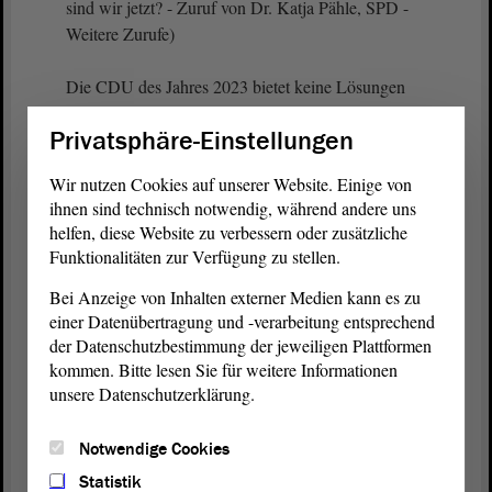
sind wir jetzt? - Zuruf von Dr. Katja Pähle, SPD -
Weitere Zurufe)
Die CDU des Jahres 2023 bietet keine Lösungen
für die entscheidenden Fragen. Darum bedienen Sie
Privatsphäre-Einstellungen
sich der Anträge der AfD.
Wir nutzen Cookies auf unserer Website. Einige von
(Zuruf von Sebastian Striegel, GRÜNE)
ihnen sind technisch notwendig, während andere uns
helfen, diese Website zu verbessern oder zusätzliche
Das kann man machen - das ist immerhin besser als
Funktionalitäten zur Verfügung zu stellen.
nichts -, jedoch unterscheidet sich die Politik der
Bei Anzeige von Inhalten externer Medien kann es zu
CDU nicht mehr von der aller anderen Altparteien.
einer Datenübertragung und -verarbeitung entsprechend
der Datenschutzbestimmung der jeweiligen Plattformen
(Unruhe)
kommen. Bitte lesen Sie für weitere Informationen
unsere Datenschutzerklärung.
Ihnen fehlt jegliche konservative Kontur. Darum ist
meine Empfehlung: Versuchen Sie nicht, Rot-Grün
Notwendige Cookies
zu kopieren. Schauen Sie sich die CDU-Politik der
Ära Adenauer bis Kohl an, und Sie werden
Statistik