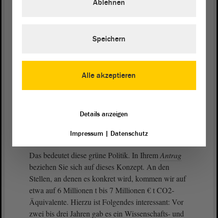
Ablehnen
Aus Ihren Worten war quasi schon herauszuhören,
dass am deutschen Klimawesen die Welt genesen
wird. Ich breche einmal herunter, was das Ganze
Speichern
bedeutet. Heute wurde im
Bundestag
bspw. das
GEG beschlossen. Im besten Szenario, so hat es das
Öko-Institut ermittelt, sparen wir bis 2030 bis zu 39
Alle akzeptieren
Millionen t CO2-Äquivalente ein. Zum Vergleich:
China pustet am Tag etwa 30 Millionen t CO2-
Äquivalente heraus.
Details anzeigen
(Lachen bei der AfD)
Impressum
|
Datenschutz
Das bedeutet diese grüne Politik. In Ihrem
Antrag
beziehen Sie sich auf dieses Konzept. An den
Stellen, an denen es konkret wird, kommen wir auf
etwa auf 6 Millionen t bis 7 Millionen € t CO2-
Äquivalente. Hierzu ist Folgendes interessant: Vor
zwei bis drei Jahren gab es ein Wissenschafts- und