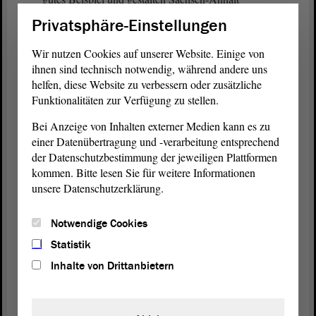
fortschrittlich, mutig und auch optimistisch. - Vielen
Privatsphäre-Einstellungen
Dank.
Wir nutzen Cookies auf unserer Website. Einige von
(Beifall bei den GRÜNEN)
ihnen sind technisch notwendig, während andere uns
helfen, diese Website zu verbessern oder zusätzliche
Funktionalitäten zur Verfügung zu stellen.
Vizepräsidentin Anne-Marie Keding:
Bei Anzeige von Inhalten externer Medien kann es zu
einer Datenübertragung und -verarbeitung entsprechend
Herr Aldag, vielen Dank. Es gibt eine Intervention
der Datenschutzbestimmung der jeweiligen Plattformen
von Herrn Köhler. - Herr Köhler, bitte.
kommen. Bitte lesen Sie für weitere Informationen
unsere Datenschutzerklärung.
Gordon Köhler (AfD):
Notwendige Cookies
Statistik
Vielen Dank, Frau Präsidentin! Ich kann leider
Inhalte von Drittanbietern
nicht anders.
(Sebastian Striegel, GRÜNE: Ja, das merkt man!)