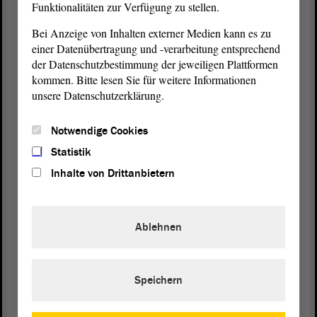
Funktionalitäten zur Verfügung zu stellen.
Bei Anzeige von Inhalten externer Medien kann es zu
Juliane Kleemann (SPD):
einer Datenübertragung und -verarbeitung entsprechend
der Datenschutzbestimmung der jeweiligen Plattformen
Nein. Eine Beschreibung ist erst einmal per se keine
kommen. Bitte lesen Sie für weitere Informationen
Panik, sondern sagt nur aus, was stattfindet. Panik
unsere Datenschutzerklärung.
ist es dann, wenn ich in der Konsequenz anfange,
darüber sozusagen panisch zu reden und in
Notwendige Cookies
hektisches Handeln zu verfallen, sozusagen meine
Beschreibung überleiten will.
Statistik
Inhalte von Drittanbietern
(Cornelia Lüddemann, GRÜNE: Davon sind wir
weit entfernt! - Olaf Meister, GRÜNE: Also
hektisches Handeln ist doch völlig fehl am Platz! -
Ablehnen
Guido Kosmehl, FDP: Das haben wir in vielen
Bereichen!)
Speichern
- Nein, ich sehe auch, dass wir Zeit verplempert
haben. Absolut!