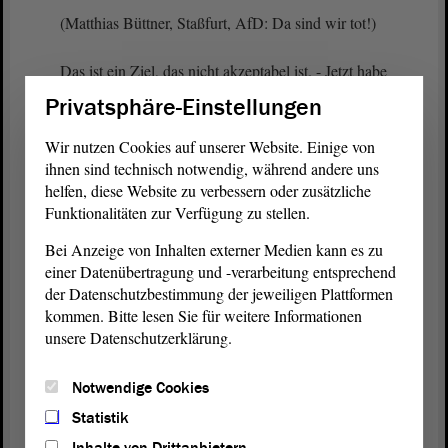
(Matthias Büttner, Staßfurt, AfD: Da sind wir tot!)
Das ist ein Ziel, das nicht akzeptabel ist. - Jetzt habe
ich nicht mehr so viel Zeit wie ich dachte.
Privatsphäre-Einstellungen
(Zurufe von der AfD: Jawohl! - Gott sei Dank! -
Wir nutzen Cookies auf unserer Website. Einige von
Zustimmung bei der AfD und bei der CDU)
ihnen sind technisch notwendig, während andere uns
helfen, diese Website zu verbessern oder zusätzliche
Funktionalitäten zur Verfügung zu stellen.
Insofern würde ich noch auf einige wenige
Beispiele aus dem vorliegenden Aktionsplan
Bei Anzeige von Inhalten externer Medien kann es zu
eingehen. Die kommunale Wärmeplanung wird
einer Datenübertragung und -verarbeitung entsprechend
kommen; denn dazu verpflichtet uns der Bund in
der Datenschutzbestimmung der jeweiligen Plattformen
Kürze. Dass die Beschleunigung und
kommen. Bitte lesen Sie für weitere Informationen
Zentralisierung von Wasserstoffverfahren ab dem
unsere Datenschutzerklärung.
Jahr 2023 noch kommen wird - jetzt ist Mitte
September , sehe ich skeptisch.
Notwendige Cookies
Statistik
Das Vergaberecht zur Förderung klimafreundlicher