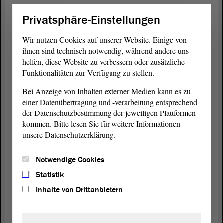
erfahren.
Privatsphäre-Einstellungen
Zum Zeitpunkt der Überweisung des Antrags an
Wir nutzen Cookies auf unserer Website. Einige von
den Fachausschuss befasste sich der
Ausschuss
für
ihnen sind technisch notwendig, während andere uns
Wirtschaft und Tourismus im Rahmen der
helfen, diese Website zu verbessern oder zusätzliche
Selbstbefassung bereits seit der 2. Sitzung am 11.
Funktionalitäten zur Verfügung zu stellen.
November 2021 mit mehreren Anträgen, die den
Bei Anzeige von Inhalten externer Medien kann es zu
Themenkomplex der Versorgungssicherheit und der
einer Datenübertragung und -verarbeitung entsprechend
Entwicklung der Öl- und Gaspreise sowie deren
der Datenschutzbestimmung der jeweiligen Plattformen
Folgen für Verbraucher und Industrie umfassten.
kommen. Bitte lesen Sie für weitere Informationen
unsere Datenschutzerklärung.
Der
Ausschuss
verständigte sich in der 12. Sitzung
am 29. September 2022 dahin gehend, den
Antrag
Notwendige Cookies
der
Fraktion
DIE LINKE in der Drs. 8/1288
gemeinsam mit den vorliegenden
Statistik
Selbstbefassungsanträgen als Themenkomplex in
Inhalte von Drittanbietern
jeder Sitzung aufzurufen. Über den
Antrag
wurde
in insgesamt acht Ausschusssitzungen beraten, in
denen die
Landesregierung
über die aktuelle