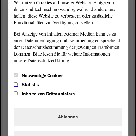
Wir nutzen Cookies auf unserer Website. Einige von
Zu der Aufnahme der Mittel für Investitionen in
ihnen sind technisch notwendig, während andere uns
Kreisstraßen. Sie erinnern sich, dass die
helfen, diese Website zu verbessern oder zusätzliche
Kreisstraßen noch im Jahr 2023 außerhalb des FAG
Funktionalitäten zur Verfügung zu stellen.
mit 60 Millionen € berücksichtigt worden sind. Wir
Bei Anzeige von Inhalten externer Medien kann es zu
nehmen das jetzt in das FAG mit auf, nicht mit 60
einer Datenübertragung und -verarbeitung entsprechend
Millionen €, sondern mit 30 Millionen €. Das ist
der Datenschutzbestimmung der jeweiligen Plattformen
sicherlich für den einen oder anderen zu wenig,
kommen. Bitte lesen Sie für weitere Informationen
aber hierbei ist damit die Sicherheit, dass auch in
unsere Datenschutzerklärung.
den Jahren 2025 und 2026 zumindest 30 Millionen
€ für die Kreisstraßen zur Verfügung stehen. Das
Notwendige Cookies
heißt, wir haben hiermit eine Verstetigung, die
gesetzlich abgesichert ist.
Statistik
Inhalte von Drittanbietern
Meine Damen und Herren! All das zeigt, dass wir
die Kommunen in dieser schwierigen Zeit nicht im
Stich lassen. Ganz im Gegenteil, das Land stärkt
Ablehnen
damit seine Kommunen erheblich trotz seiner
eigenen großen finanzpolitischen
Herausforderungen.