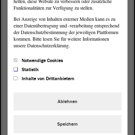
helfen, diese Website zu verbessern oder zusätzliche
Kindergrundsicherung verständigt hat, und auch zu
Funktionalitäten zur Verfügung zu stellen.
einer Frage führen, die wir in unserem
Bei Anzeige von Inhalten externer Medien kann es zu
Koalitionsvertrag
haben, nämlich nach der
einer Datenübertragung und -verarbeitung entsprechend
elternunabhängigen Förderung. Das ist ein
der Datenschutzbestimmung der jeweiligen Plattformen
besonders wichtiges politisches Thema. Ich freue
kommen. Bitte lesen Sie für weitere Informationen
mich auf die Diskussionen mit Ihnen.
unsere Datenschutzerklärung.
Heute geht es um eine redaktionelle Änderung des
Notwendige Cookies
Studentenwerksgesetzes. Genau diese hat Ihnen die
Landesregierung
hiermit vorgelegt. - Vielen Dank.
Statistik
Inhalte von Drittanbietern
(Zustimmung bei der SPD und von Olaf Meister,
GRÜNE - Marco Tullner, CDU: Na, ob aus Berlin
was Gutes kommt?)
Ablehnen
Vizepräsidentin Anne-Marie Keding:
Speichern
Vielen Dank, Herr Minister. - Es ist verabredet