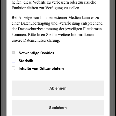
helfen, diese Website zu verbessern oder zusätzliche
Funktionalitäten zur Verfügung zu stellen.
Wenn man das Parlament schon an seiner Seite hat,
dann darf man auch den Mut haben und darf das
Bei Anzeige von Inhalten externer Medien kann es zu
Parlament auch erwarten, dass man als
einer Datenübertragung und -verarbeitung entsprechend
Ministerpräsident
an dieser Stelle Kante zeigt; denn
der Datenschutzbestimmung der jeweiligen Plattformen
nur mit beherzten Reformen wird es uns gelingen,
kommen. Bitte lesen Sie für weitere Informationen
unsere Datenschutzerklärung.
(Marco Tullner, CDU: Er hat nicht zugestimmt!)
Notwendige Cookies
den öffentlich-rechtlichen Rundfunk auf die
Statistik
Akzeptanzfüße zu stellen, die er auch verdient. -
Inhalte von Drittanbietern
Vielen Dank.
(Zustimmung bei der LINKEN - Marco Tullner,
Ablehnen
CDU: Er hat nicht zugestimmt!)
Speichern