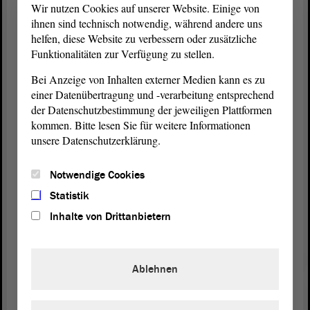
und Sport abgestimmten Änderungsempfehlungen
Wir nutzen Cookies auf unserer Website. Einige von
des Gesetzgebungs- und Beratungsdienstes zu
ihnen sind technisch notwendig, während andere uns
eigen. Seitens der Fraktionen gab es keine
helfen, diese Website zu verbessern oder zusätzliche
Funktionalitäten zur Verfügung zu stellen.
Änderungsanträge hierzu.
Bei Anzeige von Inhalten externer Medien kann es zu
Bei der folgenden Abstimmung wurde die
einer Datenübertragung und -verarbeitung entsprechend
Annahme des Gesetzentwurfes mit den vom
der Datenschutzbestimmung der jeweiligen Plattformen
Gesetzgebungs- und Beratungsdienst empfohlenen
kommen. Bitte lesen Sie für weitere Informationen
Änderungen mit 9 : 0 : 3 Stimmen als die Ihnen in
unsere Datenschutzerklärung.
der Drs. 8/3038 vorliegende
Beschlussempfehlung
verabschiedet.
Notwendige Cookies
Statistik
Meine sehr verehrten Damen und Herren! Im
Inhalte von Drittanbietern
Namen des Ausschusses für Inneres und Sport bitte
ich um Zustimmung zu dieser
Beschlussempfehlung
. - Vielen Dank für die
Ablehnen
Aufmerksamkeit.
(Zustimmung bei der FDP und bei der CDU)