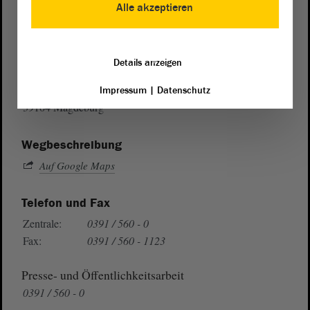
Alle akzeptieren
Postanschrift
Details anzeigen
von Sachsen-Anhalt
Landtag
Domplatz 6–9
Impressum
|
Datenschutz
39104 Magdeburg
Wegbeschreibung
Auf Google Maps
Telefon und Fax
Zentrale:
0391 / 560 - 0
Fax:
0391 / 560 - 1123
Presse- und Öffentlichkeitsarbeit
0391 / 560 - 0