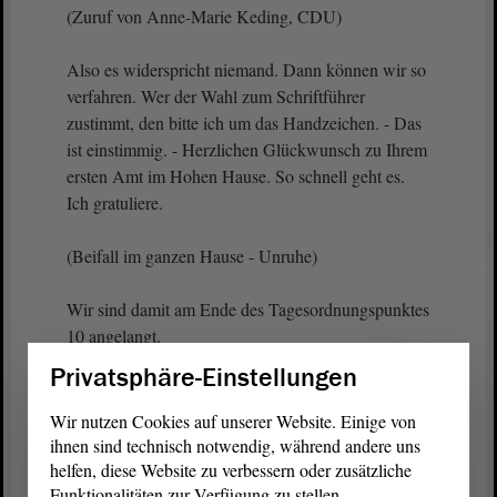
(Zuruf von Anne-Marie Keding, CDU)
Also es widerspricht niemand. Dann können wir so
verfahren. Wer der Wahl zum Schriftführer
zustimmt, den bitte ich um das Handzeichen. - Das
ist einstimmig. - Herzlichen Glückwunsch zu Ihrem
ersten Amt im Hohen Hause. So schnell geht es.
Ich gratuliere.
(Beifall im ganzen Hause - Unruhe)
Wir sind damit am Ende des Tagesordnungspunktes
10 angelangt.
Privatsphäre-Einstellungen
Wir nutzen Cookies auf unserer Website. Einige von
ihnen sind technisch notwendig, während andere uns
Zurück zur Landtagssitzung
helfen, diese Website zu verbessern oder zusätzliche
Funktionalitäten zur Verfügung zu stellen.