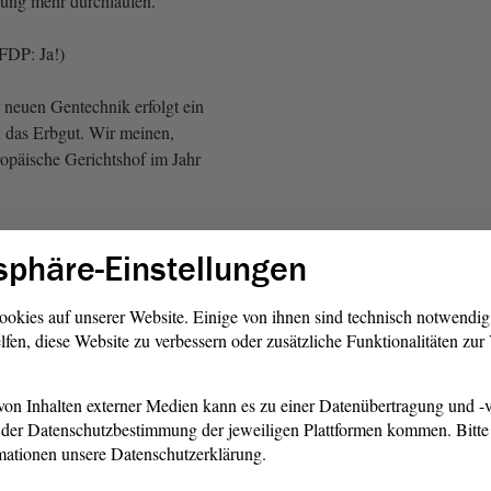
fung mehr durchlaufen.
FDP: Ja!)
 neuen Gentechnik erfolgt ein
in das Erbgut. Wir meinen,
opäische Gerichtshof im Jahr
e, FDP: Und dann Mutation!)
sphäre-Einstellungen
ntechnik im Sinne der
echnikrichtlinie weiterhin
ookies auf unserer Website. Einige von ihnen sind technisch notwendi
lfen, diese Website zu verbessern oder zusätzliche Funktionalitäten zu
ll.
ydia Hüskens: Wer ist denn
on Inhalten externer Medien kann es zu einer Datenübertragung und -v
Kosmehl, FDP: Die GRÜNEN!
der Datenschutzbestimmung der jeweiligen Plattformen kommen. Bitte 
mationen unsere Datenschutzerklärung.