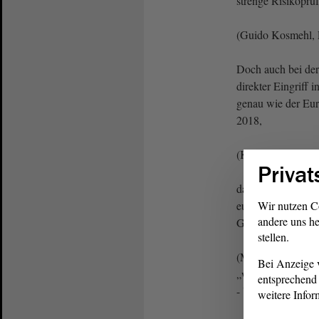
strenge Risikoprü
(Guido Kosmehl, 
Doch auch bei der
direkter Eingriff 
genau wie der Eur
2018,
(Kathrin Tarricon
Privat
dass auch neue Ge
europäischen Gent
Wir nutzen C
andere uns he
Gentechnik sein so
stellen.
(Ministerin Dr. L
Bei Anzeige v
„wir“? - Guido 
entsprechend 
- Unruhe)
weitere Infor