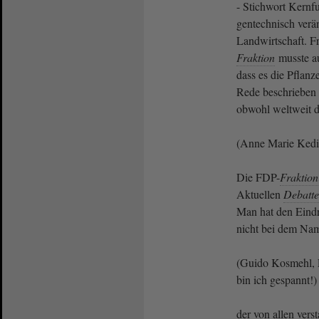
- Stichwort Kernf
gentechnisch verän
Landwirtschaft. F
Fraktion
musste a
dass es die Pflanze
Rede beschrieben 
obwohl weltweit d
(Anne Marie Ked
Die FDP-
Fraktion
Aktuellen
Debatte
Man hat den Eindr
nicht bei dem Na
(Guido Kosmehl, F
bin ich gespannt!)
der von allen ver