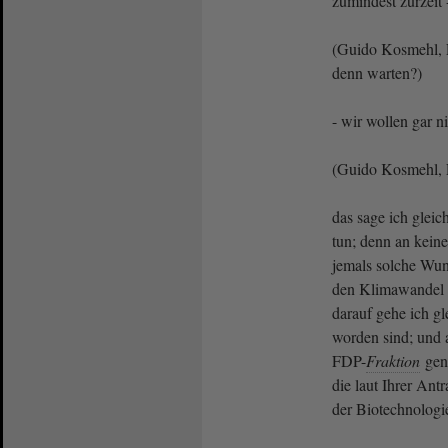
zumindest zurzeit -
(Guido Kosmehl, 
denn warten?)
- wir wollen gar n
(Guido Kosmehl, 
das sage ich gleic
tun; denn an keine
jemals solche Wun
den Klimawandel w
darauf gehe ich gl
worden sind; und 
FDP-
Fraktion
gen
die laut Ihrer An
der Biotechnologie