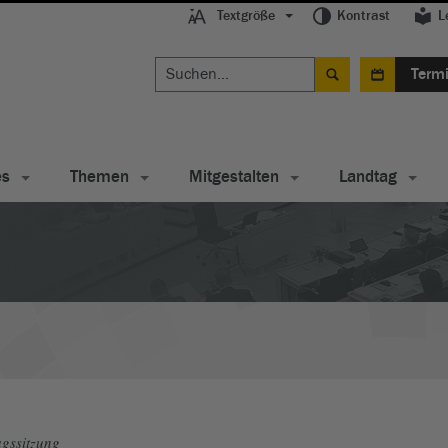
Textgröße
Kontrast
L
Term
es
Themen
Mitgestalten
Landtag
gssitzung