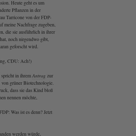
usion. Heute geht es um
derte Pflanzen in der
rau Tarricone von der FDP-
uf meine Nachfrage zugeben,
n, die sie ausführlich in ihrer
hat, noch nirgendwo gibt,
aran geforscht wird.
ing, CDU: Ach!)
spricht in ihrem
Antrag
zur
von grüner Biotechnologie.
uck, dass sie das Kind bloß
men nennen möchte,
DP: Was ist es denn? Jetzt
standen werden würde,