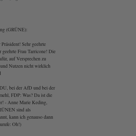
king (GRÜNE):
 Präsident! Sehr geehrte
 geehrte Frau Tarricone! Die
afür, auf Versprechen zu
 und Nutzen nicht wirklich
d
DU, bei der AfD und bei der
ehl, FDP: Was? Da ist die
r! - Anne Marie Keding,
RÜNEN sind als
annt, kann ich genauso dann
urufe: Oh!)