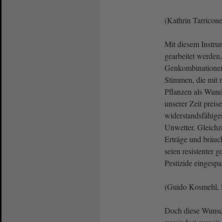
(Kathrin Tarricon
Mit diesem Instru
gearbeitet werden,
Genkombinationen 
Stimmen, die mit 
Pflanzen als Wund
unserer Zeit preise
widerstandsfähig
Unwetter. Gleichze
Erträge und bräuc
seien resistenter
Pestizide eingesp
(Guido Kosmehl, 
Doch diese Wunsc