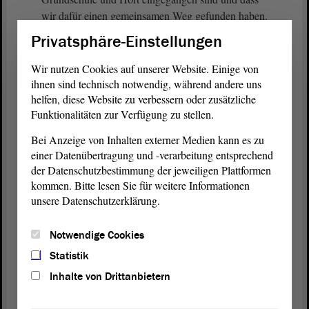
wir dafür einen gemeinsamen Weg gefunden haben.
Privatsphäre-Einstellungen
(Anne-Marie Keding, CDU: Ja!)
Wir nutzen Cookies auf unserer Website. Einige von
Es wäre natürlich auch schön gewesen, wenn das
ihnen sind technisch notwendig, während andere uns
Sozialministerium dem schon etwas eher gefolgt
helfen, diese Website zu verbessern oder zusätzliche
Funktionalitäten zur Verfügung zu stellen.
wäre und damit auch den Wunsch, der durch die
vielen Anträge der Schulen und Horte bestätigt
Bei Anzeige von Inhalten externer Medien kann es zu
wird, schneller umgesetzt hätte. Im Ergebnis haben
einer Datenübertragung und -verarbeitung entsprechend
wir aber auch bei diesem Thema eine gemeinsame
der Datenschutzbestimmung der jeweiligen Plattformen
Lösung gefunden. Das unterstreicht, auch mit der
kommen. Bitte lesen Sie für weitere Informationen
FDP zusammen, die Handlungsfähigkeit unserer
unsere Datenschutzerklärung.
Deutschlandkoalition.
Notwendige Cookies
(Zuruf von Guido Kosmehl, FDP - Zustimmung
Statistik
und Lachen bei der CDU und bei der FDP)
Inhalte von Drittanbietern
Es stimmt mich optimistisch, dass wir ebenso für