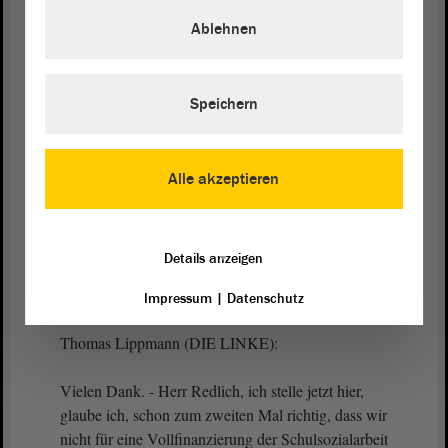
die Schulsozialarbeit gemeinsam eine für die
Ablehnen
Zukunft tragfähige Lösung finden werden. - Vielen
Dank.
(Zustimmung bei der CDU und bei der FDP)
Speichern
Präsident Dr. Gunnar Schellenberger:
Alle akzeptieren
Sehr geehrter Herr Redlich, Sie sehen selbst, dass
Sie für Gesprächsbedarf gesorgt haben. - Die erste
Details anzeigen
Intervention kommt von Herrn Lippmann. - Bitte.
Impressum
|
Datenschutz
Thomas Lippmann (DIE LINKE):
Vielen Dank. - Herr Redlich, ich stelle jetzt hier,
glaube ich, schon zum zweiten Mal richtig, dass wir
nicht für eine Vollfinanzierung der Schulsozialarbeit