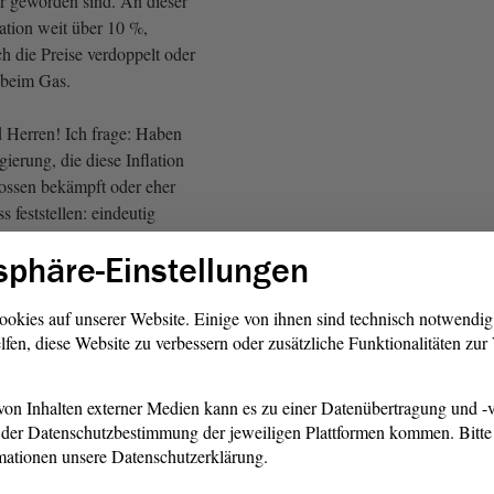
er geworden sind. An dieser
flation weit über 10 %,
ch die Preise verdoppelt oder
. beim Gas.
Herren! Ich frage: Haben
ierung, die diese Inflation
lossen bekämpft oder eher
s feststellen: eindeutig
sphäre-Einstellungen
 Sachsen-Anhalt einen
en, der die Sorgen und Nöte
ookies auf unserer Website. Einige von ihnen sind technisch notwendi
lfen, diese Website zu verbessern oder zusätzliche Funktionalitäten zu
 die Inflation ernst nimmt
lin macht?
on Inhalten externer Medien kann es zu einer Datenübertragung und -v
DU: Ja!)
der Datenschutzbestimmung der jeweiligen Plattformen kommen. Bitte 
mationen unsere Datenschutzerklärung.
e.