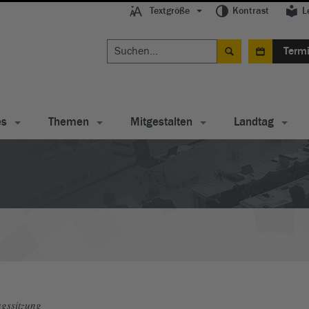
Textgröße
Kontrast
L
Term
es
Themen
Mitgestalten
Landtag
gssitzung