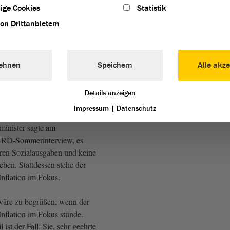
ige Cookies
Statistik
 der LINKEN)
von Drittanbietern
erren! Ein Brief allein, ein
ge um den Wirtschaftsstandort
ehnen
Speichern
Alle akze
hält, reicht mir nicht aus.
FDP: Was soll er denn
Details anzeigen
Impressum
|
Datenschutz
inister sagte am
RD-Sommerinterview, es
ren Sozialausgaben und keine
ben. Stattdessen stehe der
nflation im Fokus.
wäre zu begrüßen, wenn der
nflation im Fokus stünde.
ist der Fall. Sie, sehr geehrte