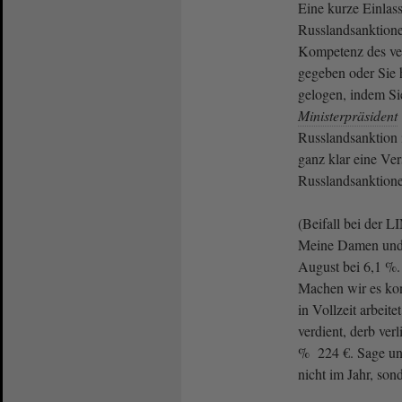
Eine kurze Einla
Russlandsanktionen
Kompetenz des ve
gegeben oder Sie 
gelogen, indem Si
Ministerpräsident
Russlandsanktion i
ganz klar eine Ve
Russlandsanktion
(Beifall bei der
Meine Damen und H
August bei 6,1 %. 
Machen wir es kon
in Vollzeit arbeite
verdient, derb verl
% 224 €. Sage un
nicht im Jahr, so