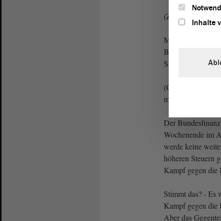
Notwend
(Zustimmung bei
Inhalte 
Meine Damen und H
Brief, der die Sor
Abl
Sachsen-Anhalt ent
(Guido Kosmehl, 
machen?)
Der Bundesfinanzm
Wochenende im A
werde keine weite
höheren Steuern ge
Kampf gegen die I
Stimmt das? - Es 
Kampf gegen die I
Aber das Gegenteil 