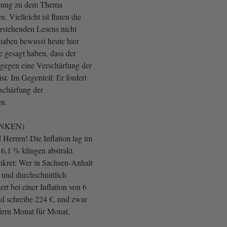
ssung zu dem Thema
. Vielleicht ist Ihnen die
rstehenden Lesens nicht
haben bewusst heute hier
e gesagt haben, dass der
gegen eine Verschärfung der
st. Im Gegenteil: Er fordert
rschärfung der
en.
 LINKEN)
erren! Die Inflation lag im
6,1 % klingen abstrakt.
kret: Wer in Sachsen-Anhalt
t und durchschnittlich
iert bei einer Inflation von 6
d schreibe 224 €, und zwar
ndern Monat für Monat.