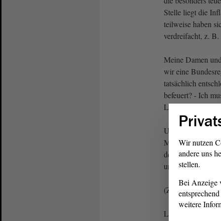
die besonders teu
Stelle liegt die In
teilweise haben si
verdreifacht, z. B
Meine Damen und 
wir eine Bundesreg
tatsächlich entsch
befeuert? - Ich mus
Letzteres.
Privat
Und haben wir in
Ministerpräsident
Wir nutzen C
andere uns he
der Bürger rund um
stellen.
und Druck auf Ber
Bei Anzeige v
(Zurufe von der C
entsprechend 
weitere Infor
Leider Fehlanzeig