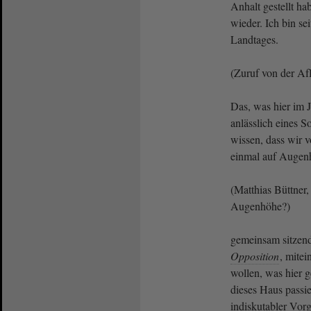
Anhalt gestellt ha
wieder. Ich bin se
Landtages.
(Zuruf von der AfD
Das, was hier im J
anlässlich eines 
wissen, dass wir 
einmal auf Auge
(Matthias Büttner,
Augenhöhe?)
gemeinsam sitzend
Opposition
, mite
wollen, was hier 
dieses Haus passiert
indiskutabler Vo