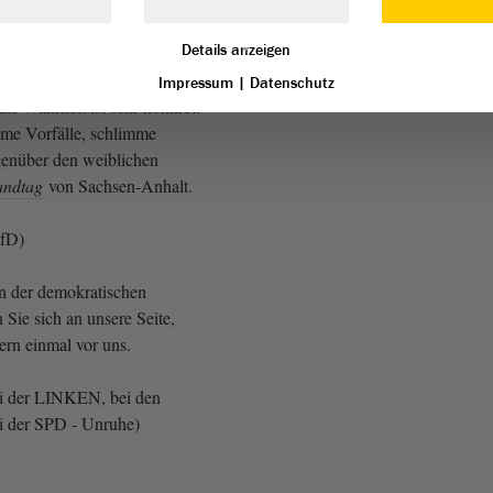
AfD: So ein Schwachsinn!
ht mit Alkohol umgehen kann!
Details anzeigen
eitere Zurufe von der AfD)
Impressum
|
Datenschutz
ie Wahrheit ist sehr konkret:
mme Vorfälle, schlimme
enüber den weiblichen
andtag
von Sachsen-Anhalt.
AfD)
en der demokratischen
n Sie sich an unsere Seite,
gern einmal vor uns.
bei der LINKEN, bei den
der SPD - Unruhe)