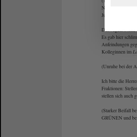
(Tobias Rausch, 
Nur, weil sie nic
Junge, Junge! - W
Deswegen: Nein, d
Es gab hier schli
Anfeindungen geg
Kolleginnen im
L
(Unruhe bei der 
Ich bitte die Herr
Fraktionen: Stelle
stellen sich auch 
(Starker Beifall 
GRÜNEN und bei 