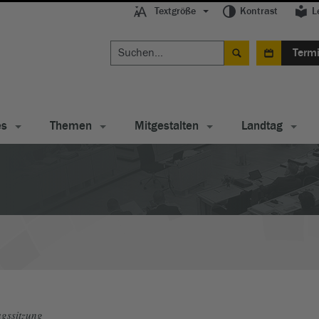
Textgröße
Kontrast
L
Term
es
Themen
Mitgestalten
Landtag
gssitzung