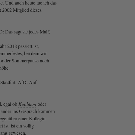
be. Und auch heute tue ich das
it 2002 Mitglied dieses
: Das sagt sie jedes Mal!)
ahr 2018 passiert ist,
Sommerfestes, bei dem wir
vor der Sommerpause noch
nhöhe,
 Staßfurt, AfD: Auf
, egal ob
Koalition
oder
inander ins Gespräch kommen
gegenüber einer Kollegin
 ist, ist ein völlig
rgang gewesen.