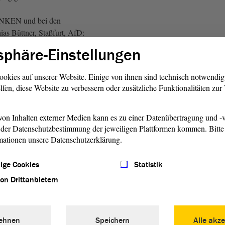
LINKEN und bei den
s Büttner, Staßfurt, AfD:
ert? - Zuruf von der AfD: Sie
sphäre-Einstellungen
n herumgeworfen!)
ookies auf unserer Website. Einige von ihnen sind technisch notwendi
mit Blick auf die gestrige
lfen, diese Website zu verbessern oder zusätzliche Funktionalitäten zu
 der Situation von Frauen und
rauenschutzhäusern Schutz
on Inhalten externer Medien kann es zu einer Datenübertragung und -v
der Datenschutzbestimmung der jeweiligen Plattformen kommen. Bitte 
mationen unsere Datenschutzerklärung.
 Zuruf: Manipulation ist das!
)
ige Cookies
Statistik
ion der AfD-
Fraktion
in
von Drittanbietern
rauen, diesen despektierlichen
n Umgang.
ehnen
Speichern
Alle akze