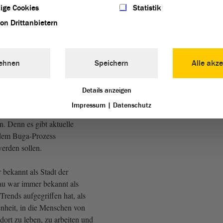
ige Cookies
Statistik
von Drittanbietern
nder Räuscher, CDU)
ll jetzt dabei unterstützt
ehnen
Speichern
Alle akze
ich als Familien- und
en will und dass sie ihre
- und Gartenreich ausnutzt, um
Details anzeigen
erg, Magdeburg, Leipzig und
Impressum
|
Datenschutz
genes Profil
. Denn es gibt aktuelle
 dem Buga-Prozess
werden sollen.
bekannt als Stadt der
au war immer bekannt als
 Trends aufgegriffen hat, als
enheit, in die Menschen von
ort zu leben, zu arbeiten und