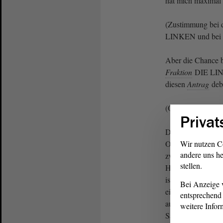
hat mich maximal 
(Zustimmung bei
LINKEN und bei 
Aber die Chance b
Fraktion
DIE LINK
diesen
Antrag
deba
(Oliver Kirchner, 
Privat
Denn seien wir ein
Oberzentrum fällt
Wir nutzen C
andere uns he
zwischen Halle un
stellen.
Halle bekommt jet
ist gut und richti
Bei Anzeige v
eingesetzt. Magde
entsprechend 
auch gut und richt
weitere Infor
Sachen zu klären.