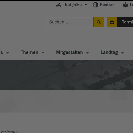
Textgröße
Kontrast
L
Term
es
Themen
Mitgestalten
Landtag
gssitzung