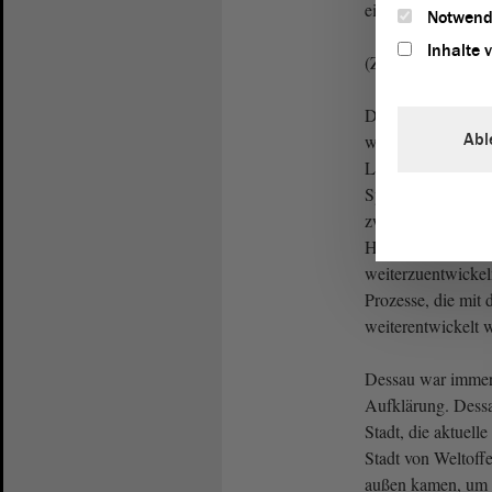
eingesetzt.
Notwend
Inhalte 
(Zuruf von Alexa
Die Stadt Dessau so
Abl
werden, dass sie s
Lebensort etablier
Spezifik als Stadt
zwischen Wittenb
Halle ein klares ei
weiterzuentwickeln
Prozesse, die mit
weiterentwickelt 
Dessau war immer 
Aufklärung. Dess
Stadt, die aktuelle
Stadt von Weltoff
außen kamen, um d