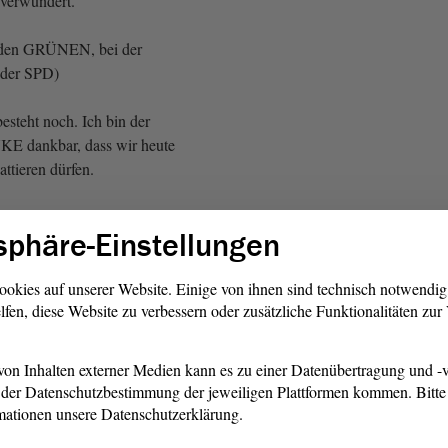
verwundert.
 den GRÜNEN, bei der
der SPD)
esteht noch. Ich bin der
E dankbar, dass wir heute
ttieren dürfen.
AfD: So ist es!)
sphäre-Einstellungen
mal ehrlich: Das dritte
 doch manchmal ein bisschen
ookies auf unserer Website. Einige von ihnen sind technisch notwendi
lfen, diese Website zu verbessern oder zusätzliche Funktionalitäten zu
d Magdeburg hinten herunter.
zt das Zukunftszentrum. Das
g. Dafür haben wir uns
on Inhalten externer Medien kann es zu einer Datenübertragung und -v
burg bekommt Intel. Das ist
der Datenschutzbestimmung der jeweiligen Plattformen kommen. Bitte 
ig. Dafür sind noch ein paar
mationen unsere Datenschutzerklärung.
 Wir haben uns dafür