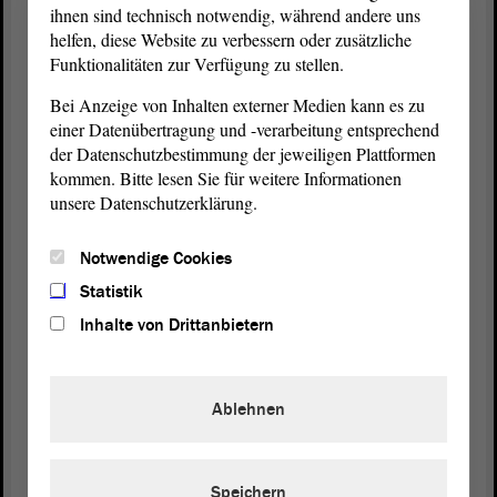
ihnen sind technisch notwendig, während andere uns
Frau Ministerin, Sie sehen es bereits: Frau
helfen, diese Website zu verbessern oder zusätzliche
Hohmann hat eine Frage an Sie. - Bitte sehr, Frau
Funktionalitäten zur Verfügung zu stellen.
Hohmann.
Bei Anzeige von Inhalten externer Medien kann es zu
einer Datenübertragung und -verarbeitung entsprechend
der Datenschutzbestimmung der jeweiligen Plattformen
Monika Hohmann (DIE LINKE):
kommen. Bitte lesen Sie für weitere Informationen
unsere Datenschutzerklärung.
Frau Ministerin, ich frage Sie einfach, ob Sie die
letzten Studien aus dem Bundesministerium
Notwendige Cookies
kennen. Es geht dabei um den
Berufsbildungsbericht bundesweit und auch den
Statistik
Sachsen-Anhalt-Bericht. Wenn ja, verstehe ich jetzt
Inhalte von Drittanbietern
Ihre Einlassung nicht. Ich denke, Herr Keindorf hat
verstanden, worum es geht. Aber bei Ihnen weiß ich
nicht, ob Sie dem inhaltlich gewachsen sind.
Ablehnen
(Unruhe)
Speichern