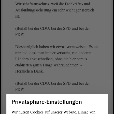
Wirtschaftsausschuss, weil die Fachkräfte- und
Ausbildungssicherung ein sehr wichtiger Bereich
ist.
(Beifall bei der CDU, bei der SPD und bei der
FDP)
Diesbezüglich haben wir etwas vorzuweisen. Es tut
mir leid, dass man immer versucht, von anderen
Ländern abzuschreiben, ohne die hier bereits
etablierten guten Dinge wahrzunehmen. -
Herzlichen Dank.
(Beifall bei der CDU, bei der SPD und bei der
FDP)
Privatsphäre-Einstellungen
Vizepräsident Wulf Gallert:
Wir nutzen Cookies auf unserer Website. Einige von