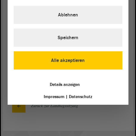
benötigten Haushaltsmittel für die Beschaffung der
mobilen Luftfilteranlagen zur Tilgung an den
Ablehnen
Haushalt zurückgeführt werden sollen. Das hat in
der Ausschussberatung auch der
Landesrechnungshof
dringend empfohlen. Daher
Speichern
bitte ich darum, den
Antrag
der
Landesregierung
abzulehnen und unserem Alternativantrag
zuzustimmen.
Alle akzeptieren
(Beifall bei der AfD - Zuruf von der AfD: Jawohl!)
Details anzeigen
Impressum
|
Datenschutz
Zurück zur Landtagssitzung