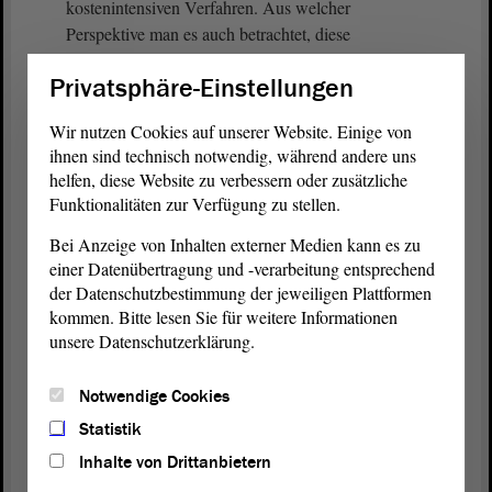
kostenintensiven Verfahren. Aus welcher
Perspektive man es auch betrachtet, diese
Maßnahmen sind nicht aus dem Corona-
Privatsphäre-Einstellungen
Sondervermögen zu finanzieren, sondern zu
streichen.
Wir nutzen Cookies auf unserer Website. Einige von
ihnen sind technisch notwendig, während andere uns
Weil man es offensichtlich nicht oft genug sagen
helfen, diese Website zu verbessern oder zusätzliche
kann, weise ich noch einmal darauf hin, dass das
Funktionalitäten zur Verfügung zu stellen.
Corona-Sondervermögen eine fiskalpolitische
Bei Anzeige von Inhalten externer Medien kann es zu
Zeitbombe ist. Hierbei handelt es sich in Wahrheit
einer Datenübertragung und -verarbeitung entsprechend
um Schulden, deren Tilgung in den Jahren 2029 bis
der Datenschutzbestimmung der jeweiligen Plattformen
2050 jährlich ein Loch von 100 Millionen € in den
kommen. Bitte lesen Sie für weitere Informationen
Landeshaushalt reißen wird. Diese Coronaschulden
unsere Datenschutzerklärung.
sind eine schwere Hypothek für zukünftige
Generationen. Wir halten eine solche Finanzpolitik
Notwendige Cookies
für unsolide und nicht generationengerecht.
Statistik
Daher werbe ich eindringlich für unseren
Inhalte von Drittanbietern
Alternativantrag, mit welchem die nicht mehr