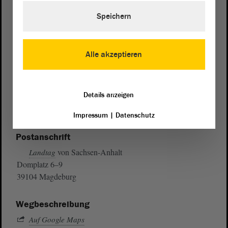
Speichern
Alle akzeptieren
Details anzeigen
Impressum
|
Datenschutz
Postanschrift
von Sachsen-Anhalt
Landtag
Domplatz 6–9
39104 Magdeburg
Wegbeschreibung
Auf Google Maps