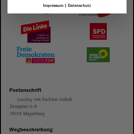
Impressum
|
Datenschutz
Postanschrift
von Sachsen-Anhalt
Landtag
Domplatz 6–9
39104 Magdeburg
Wegbeschreibung