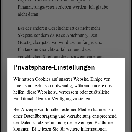
Finanzierungssystem erleben werden. Ich glaube
nicht daran.
Bei der anderen Geschichte ist es nicht mehr
Skepsis, sondern da ist es Ablehnung. Den
Gesetzgeber jetzt, wo wir diese umfangreiche
Phalanx an Gerichtsverfahren und diesen
gerichtlichen Streit um die anzuwendende und
ordentlich auszurechnende Entgeltstufe haben, zu
Privatsphäre-Einstellungen
benutzen, um zu sagen, nein, wir schreiben jetzt in
das
Gesetz
die Stufe 5 hinein, egal ob jemand von
Wir nutzen Cookies auf unserer Website. Einige von
uns hier weiß, ob die Stufe 5 zutreffend ist oder ob
ihnen sind technisch notwendig, während andere uns
nicht eigentlich eher die Stufe 6 zutreffend ist
helfen, diese Website zu verbessern oder zusätzliche
Funktionalitäten zur Verfügung zu stellen.
Dazu sage ich jetzt schon einmal: Das spricht dafür,
Bei Anzeige von Inhalten externer Medien kann es zu
dass wir am Ende jedenfalls dem Gesetzentwurf
einer Datenübertragung und -verarbeitung entsprechend
nicht zustimmen werden. Aber der Überweisung in
der Datenschutzbestimmung der jeweiligen Plattformen
die Ausschüsse stimmen wir zu, insbesondere weil
kommen. Bitte lesen Sie für weitere Informationen