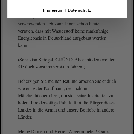
2028 beginnen. Ich gebe dazu einmal einen gut
gemeinten Rat: Fangen Sie erst einmal an zu
Impressum
|
Datenschutz
rechnen, bevor Sie das Geld des Steuerzahlers
verschwenden. Ich kann Ihnen schon heute
verraten, dass mit Wasserstoff keine marktfähige
Energiebasis in Deutschland aufgebaut werden
kann.
(Sebastian Striegel, GRÜNE: Aber mit dem wollten
Sie doch sonst immer Auto fahren!)
Beherzigen Sie meinen Rat und arbeiten Sie endlich
wie ein guter Kaufmann, der nicht in
Märchenbüchern liest, um sich seine Inspiration zu
holen. Ihre derzeitige Politik führt die Bürger dieses
Landes in die Armut und unsere Betriebe in andere
Länder.
Meine Damen und Herren Abgeordneten! Ganz