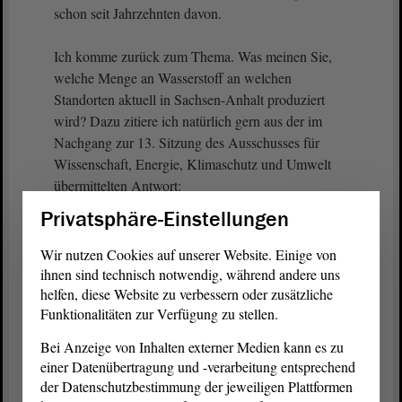
schon seit Jahrzehnten davon.
Ich komme zurück zum Thema. Was meinen Sie,
welche Menge an Wasserstoff an welchen
Standorten aktuell in Sachsen-Anhalt produziert
wird? Dazu zitiere ich natürlich gern aus der im
Nachgang zur 13. Sitzung des Ausschusses für
Wissenschaft, Energie, Klimaschutz und Umwelt
übermittelten Antwort:
Privatsphäre-Einstellungen
„Der
Landesregierung
liegen keine gesicherten
Daten zu Produktionsmengen für Wasserstoff auf
Wir nutzen Cookies auf unserer Website. Einige von
Landesebene vor.“
ihnen sind technisch notwendig, während andere uns
helfen, diese Website zu verbessern oder zusätzliche
Funktionalitäten zur Verfügung zu stellen.
Weiter heißt es im Text:
Bei Anzeige von Inhalten externer Medien kann es zu
„Die wichtigsten Standorte zur Herstellung von
einer Datenübertragung und -verarbeitung entsprechend
Wasserstoff liegen dabei in Leuna [...], Bitterfeld-
der Datenschutzbestimmung der jeweiligen Plattformen
Wolfen [...], Schkopau [...], Bernburg [...] und