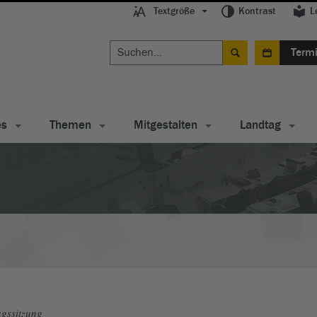
Textgröße
Kontrast
L
Term
es
Themen
Mitgestalten
Landtag
gssitzung