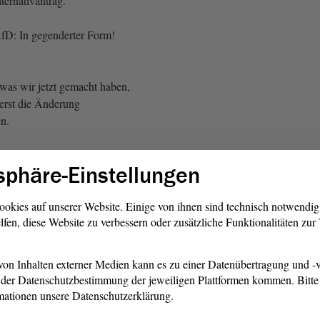
ternativantrag.
fD: In gegenderter Form!
, was wir jetzt gemacht haben,
 erst die Änderung
en.
 SPD: Den haben wir doch
sphäre-Einstellungen
as jetzt korrekt. Wir ändern
ookies auf unserer Website. Einige von ihnen sind technisch notwendi
lfen, diese Website zu verbessern oder zusätzliche Funktionalitäten zu
rnativantrag.
Marie Keding, CDU: Nein!
on Inhalten externer Medien kann es zu einer Datenübertragung und -v
eantragt worden! - Zuruf von
der Datenschutzbestimmung der jeweiligen Plattformen kommen. Bitte 
DP - Weitere Zurufe)
mationen unsere Datenschutzerklärung.