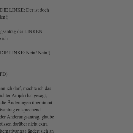
, DIE LINKE: Der ist doch
en!)
gsantrag der LINKEN
tte ich
, DIE LINKE: Nein! Nein!)
SPD):
nn ich darf, möchte ich das
ichter-Airijoki hat gesagt,
die Änderungen übernimmt
tivantrag entsprechend
t der Änderungsantrag, glaube
müssen darüber nicht extra
ternativantrag ändert sich an