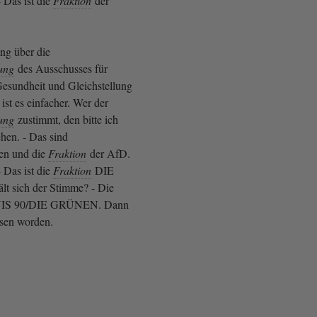
 Das ist die
Fraktion
der
ng über die
ung
des Ausschusses für
 Gesundheit und Gleichstellung
 ist es einfacher. Wer der
ung
zustimmt, den bitte ich
hen. - Das sind
nen und die
Fraktion
der AfD.
 Das ist die
Fraktion
DIE
t sich der Stimme? - Die
S 90/DIE GRÜNEN. Dann
ssen worden.