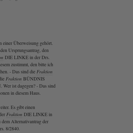
on einer Überweisung gehört.
 den Ursprungsantrag, den
on
DIE LINKE in der Drs.
esem zustimmt, den bitte ich
hen. - Das sind die
Fraktion
die
Fraktion
BÜNDNIS
er ist dagegen? - Das sind
tionen in diesem Haus.
iter. Es gibt einen
der
Fraktion
DIE LINKE in
u dem Alternativantrag der
rs. 8/2840.