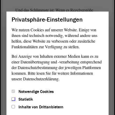
Und das Schlimmste ist: Wenn es Regelverstöße
gibt, gibt es keine Konsequenzen. Ich glaube, die
Privatsphäre-Einstellungen
restriktiven Maßnahmen, die heute besprochen
wurden, die auch im
Antrag
stehen, die sind alle
Wir nutzen Cookies auf unserer Website. Einige von
sinnvoll, die können wir alle im
Ausschuss
ihnen sind technisch notwendig, während andere uns
diskutieren, die werden auch ihren Beitrag leisten.
helfen, diese Website zu verbessern oder zusätzliche
Funktionalitäten zur Verfügung zu stellen.
Die finde ich überwiegend gut.
Bei Anzeige von Inhalten externer Medien kann es zu
Aber ich glaube, wir müssen uns überlegen, wie
einer Datenübertragung und -verarbeitung entsprechend
wir grundsätzlich mit diesem Problem der, ich
der Datenschutzbestimmung der jeweiligen Plattformen
nenne es mal, Gettobildung in unseren großen
kommen. Bitte lesen Sie für weitere Informationen
Städten umgehen, was wir zulassen, wo wir einfach
unsere Datenschutzerklärung.
so viele Probleme konzentrieren. Das kann nicht
geschafft werden. Da kann man noch so viel Geld,
Notwendige Cookies
Sozialarbeit und alles Mögliche reinstecken. Wir
Statistik
werden das nicht schaffen, wenn wir es nicht
Inhalte von Drittanbietern
entzerren, verteilen und in der Schulklasse Kinder
von anderen Kindern lernen.