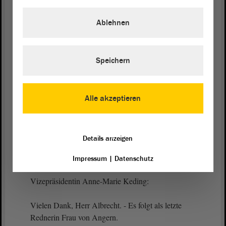
Ablehnen
(Beifall bei der CDU)
Das müssen Kinder sein, die auch Deutsch
sprechen. Es kann nicht sein, dass da
Speichern
Fremdsprachen gelernt werden müssen, damit die
sich untereinander verständigen. Ich glaube, das
ist d a s Problem von Halle-Neustadt. Wenn wir
Alle akzeptieren
da ansetzen, kann es, glaube ich, irgendwann
einmal gelingen. - Danke schön.
Details anzeigen
(Beifall bei der CDU)
Impressum
|
Datenschutz
Vizepräsidentin Anne-Marie Keding:
Vielen Dank, Herr Albrecht. - Es folgt als letzte
Rednerin Frau von Angern.