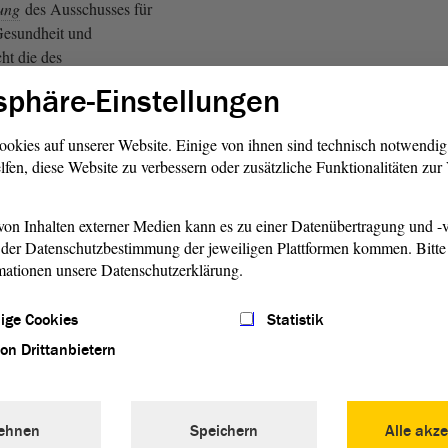
ung
des Ausschusses für
 Gesundheit und
cht die des
s. - Wer gibt dieser seine
sphäre-Einstellungen
stimmung ist bei den
en zu sehen. Wer ist gegen
ookies auf unserer Website. Einige von ihnen sind technisch notwendi
fehlung
des
lfen, diese Website zu verbessern oder zusätzliche Funktionalitäten zu
? - Das sind die
Fraktion
DIE
raktion
der AfD. Wer enthält
 Das ist die
Fraktion
on Inhalten externer Medien kann es zu einer Datenübertragung und -v
der Datenschutzbestimmung der jeweiligen Plattformen kommen. Bitte 
IE GRÜNEN.
mationen unsere Datenschutzerklärung.
 AfD: Hufeisenprinzip!)
ige Cookies
Statistik
hlussempfehlung
von Drittanbietern
en und der
t 16 ist beendet.
ehnen
Speichern
Alle akze