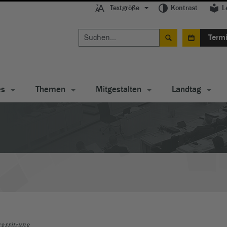
Textgröße
Kontrast
L
Term
es
Themen
Mitgestalten
Landtag
gssitzung