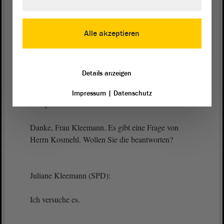
gehört, um eine Überweisung zur federführenden
Beratung
in den Sozialausschuss und zur
Mitberatung in den Rechtsausschuss und in den
Alle akzeptieren
Finanzausschuss. - Vielen Dank.
(Zustimmung bei der SPD)
Details anzeigen
Impressum
|
Datenschutz
Vizepräsident Wulf Gallert:
Danke, Frau Kleemann. Es gibt eine Frage von
Herrn Kosmehl. Wollen Sie die beantworten?
Juliane Kleemann (SPD):
Ich versuche es.