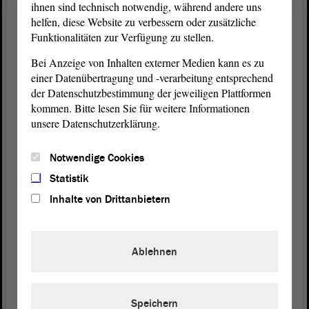
in ihrer Konferenz vor kurzem gelungen ist, eine
ihnen sind technisch notwendig, während andere uns
starke Unterstützung auf diesem Weg zu
helfen, diese Website zu verbessern oder zusätzliche
Funktionalitäten zur Verfügung zu stellen.
beschließen. Die Kindergrundsicherung soll
Leistungen bündeln und einen unbürokratischen
Bei Anzeige von Inhalten externer Medien kann es zu
Zugang ermöglichen.
einer Datenübertragung und -verarbeitung entsprechend
der Datenschutzbestimmung der jeweiligen Plattformen
Wir wissen aus der Praxis, dass Familien, die
kommen. Bitte lesen Sie für weitere Informationen
Anspruch auf unterstützende Leistungen haben, von
unsere Datenschutzerklärung.
diesen oftmals keine Kenntnis haben oder im
Gewühl der vielen Anträge untergehen. Das muss
Notwendige Cookies
sich ändern und das ist richtig so. Jeder in ein Kind
Statistik
investierte Euro ist eine Investition in die Zukunft.
Inhalte von Drittanbietern
Allein in Sachsen-Anhalt würden rund 75 000
Kinder von einer Kindergrundsicherung profitieren.
Ablehnen
Es darf keine Rolle spielen, in welchem Elternhaus
ein Kind aufwächst, sondern dass es sich nach
seinen Talenten und Begabungen bestmöglich
entwickeln kann. Auch wir bitten, wie schon
Speichern