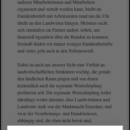
anderen Mitarbeiterinnen und Mitarbeitern
organisiert und verteilt werden kann, bleibt im
Familienbetrieb mit Arbeitszeiten rund um die Uhr
direkt an den Landwirten hängen. Meistens sucht
sich zumindest ein Partner andere Arbeit, um
finanziell irgendwie über die Runden zu kommen.
Deshalb finden wir immer weniger Familienbetriebe
und vieles geht auch in den Nebenerwerb.
Dabei ist auch aus unserer Sicht eine Vielfalt an
landwirtschaftlichen Strukturen wichtig, die gerade
den ländlichen Raum prägen und von denen
letztendlich auch die regionale Wertschöpfung
profitieren soll. Die regionale Wertschöpfung leidet
allerdings weiter darunter, dass Landwirtinnen und
Landwirte stark von der Marktmacht Einzelner, und
zwar der Verarbeitungs- und Handelsriesen,
abhängig sind, die eben nicht bereit sind,
Erzeugerpreise zu bezahlen und damit die Kosten