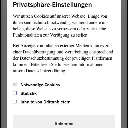
Privatsphäre-Einstellungen
für die Erzeugung der Lebensmittel, aber eben auch
für ein Einkommen der Landwirte abzudecken. An
Wir nutzen Cookies auf unserer Website. Einige von
dieser Stelle müssen wir eben auch endlich eine
ihnen sind technisch notwendig, während andere uns
soziale und wirtschaftliche Nachhaltigkeit
helfen, diese Website zu verbessern oder zusätzliche
erreichen, meine sehr geehrten Damen und Herren;
Funktionalitäten zur Verfügung zu stellen.
hierfür kann Politik vieles leisten.
Bei Anzeige von Inhalten externer Medien kann es zu
einer Datenübertragung und -verarbeitung entsprechend
Das sind viele grundsätzliche Fragen. Wir müssen
der Datenschutzbestimmung der jeweiligen Plattformen
also ressourcenschonend handeln. Die
kommen. Bitte lesen Sie für weitere Informationen
Landwirtschaft muss nachhaltiger werden; das weiß
unsere Datenschutzerklärung.
sie selbst. Dazu gehört auch, dass die
Treibhausgasemissionen reduziert werden. Die
Notwendige Cookies
Verunreinigungen von Gemeingütern, wie Wasser,
Boden und Luft, müssen ebenfalls reduziert und
Statistik
beendet werden.
Inhalte von Drittanbietern
Wir brauchen eine Agrarwende unter
agrarökologischen und damit auch Klimaaspekten
Ablehnen
zum Schutz von Mensch und Natur. Wir müssen