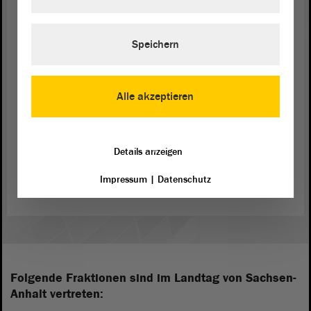
detailliert, ehrlich und zielführend. Ich bitte deshalb
um Zustimmung. - Vielen Dank.
Speichern
(Zustimmung bei der CDU)
Alle akzeptieren
Details anzeigen
Zurück zur Landtagssitzung
Impressum
|
Datenschutz
Folgende Fraktionen sind im Landtag von Sachsen-
Anhalt vertreten: