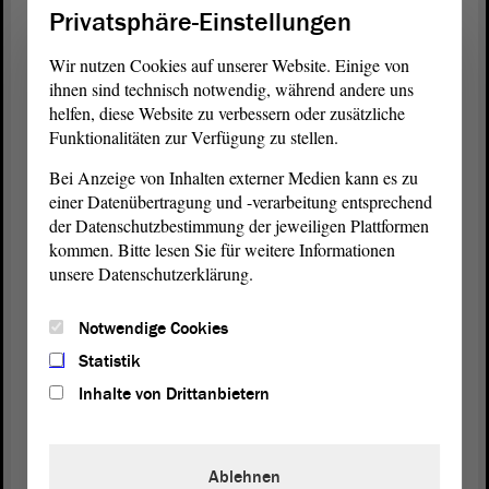
weder
Landtag
noch
Landesregierung
lösen. Für
Privatsphäre-Einstellungen
die CDU-
Fraktion
habe ich im
Ausschuss
deshalb
die Bitte an das Ministerium geäußert, mit den
Wir nutzen Cookies auf unserer Website. Einige von
Krankenkassen und mit dem verantwortlichen
ihnen sind technisch notwendig, während andere uns
Bundesminister umgehend ins Gespräch zu
helfen, diese Website zu verbessern oder zusätzliche
Funktionalitäten zur Verfügung zu stellen.
kommen. Es ist, wie in unserem gemeinsamen
Alternativantrag gefordert, ein Ebenen
Bei Anzeige von Inhalten externer Medien kann es zu
übergreifender Ansatz notwendig.
einer Datenübertragung und -verarbeitung entsprechend
der Datenschutzbestimmung der jeweiligen Plattformen
Die Fraktionen CDU, SPD und FDP sind es aber
kommen. Bitte lesen Sie für weitere Informationen
auch, die Sachsen-Anhalt als attraktiven
unsere Datenschutzerklärung.
Wirtschaftsstandort voranbringen. Dies gelingt uns
unter anderem bei Intel, und das trotz des
Notwendige Cookies
Schlechtredens von den Fraktionen der AfD und
Statistik
der LINKEN. Insbesondere die Fraktionen der
Inhalte von Drittanbietern
CDU und der FDP kämpfen dabei gegen die
sprichwörtlichen Windmühlen in Berlin.
Ablehnen
Der Alternativantrag der Koalitionsfraktionen ist