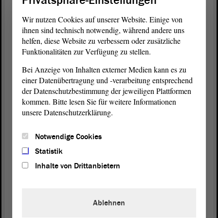
Privatsphäre-Einstellungen
Patient*innen zu versorgen. Dies kommt zu dem
Wir nutzen Cookies auf unserer Website. Einige von
übrigen Aufgabenpensum on top hinzu.
ihnen sind technisch notwendig, während andere uns
helfen, diese Website zu verbessern oder zusätzliche
Ja, das Management der Patient*innenversorgung
Funktionalitäten zur Verfügung zu stellen.
bei Lieferengpässen ist eine pharmazeutische
Bei Anzeige von Inhalten externer Medien kann es zu
Aufgabe; diese muss jedoch auch entsprechend
einer Datenübertragung und -verarbeitung entsprechend
honoriert werden. Die momentan vorgesehenen 50
der Datenschutzbestimmung der jeweiligen Plattformen
Cent, die bei Nichtverfügbarkeit eines ärztlich
kommen. Bitte lesen Sie für weitere Informationen
verschriebenen Arzneimittels an die Apotheken
unsere Datenschutzerklärung.
gezahlt werden sollen, entsprechen nicht dem realen
Mehraufwand.
Notwendige Cookies
Der Aufwand besteht aus der zeitintensiven
Statistik
Recherche auf dem Lieferportal, dem Belegen der
Inhalte von Drittanbietern
Nichtverfügbarkeit bei Großhändlern sowie dem
Einholen von Angeboten und ggf. auch aus der
Rücksprache mit den behandelnden Ärzt*innen.
Ablehnen
Laut der Apotheken wäre dafür eine Kompensation