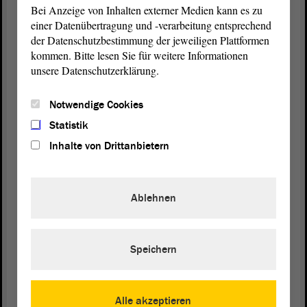
Bei Anzeige von Inhalten externer Medien kann es zu
angemessenes Arbeiten des medizinischen
einer Datenübertragung und -verarbeitung entsprechend
Personals ermöglichen. Perspektivisch müssen das
der Datenschutzbestimmung der jeweiligen Plattformen
Abwandern und die Verrentung vieler Ärzt*innen
kommen. Bitte lesen Sie für weitere Informationen
aus der Kinder- und Jugendmedizin
unsere Datenschutzerklärung.
(Zurufe von der AfD: Ärzt*innen! - Und außen!)
Notwendige Cookies
in den kommenden Jahren durch ein konkretes
Statistik
Personalgewinnungskonzept abgefedert werden.
Inhalte von Drittanbietern
Dieses gilt es zusammen mit dem Verband der
leitenden Kinder- und Jugendärzte und
Kinderchirurgen kurzfristig zu erstellen.
Ablehnen
(Zurufe von der AfD: Chirurg*innen! - Lachen bei
der AfD)
Speichern
Die Forderungen des Verbandes müssen vom
Gesundheitsministerium dringend aufgegriffen und
Alle akzeptieren
umgesetzt werden.