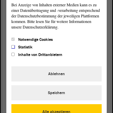
wurde der Grad der Hinwirkungspflicht der
Bei Anzeige von Inhalten externer Medien kann es zu
Kommunen nach § 140 Abs. 3 und 4 des
einer Datenübertragung und -verarbeitung entsprechend
Kommunalverfassungsgesetzes hinreichend
der Datenschutzbestimmung der jeweiligen Plattformen
klargestellt. Auf diese Entscheidung sind die
kommen. Bitte lesen Sie für weitere Informationen
Kommunen in einer mit dem Innenministerium
unsere Datenschutzerklärung.
abgestimmten Grundverfügung des
Landesverwaltungsamtes Ende Januar 2023 explizit
Notwendige Cookies
hingewiesen worden. - Vielen Dank.
Statistik
Inhalte von Drittanbietern
(Zustimmung bei der CDU, bei der SPD und bei
der FDP)
Ablehnen
Speichern
Zurück zur Landtagssitzung
Alle akzeptieren