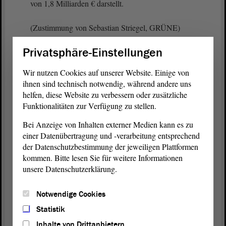
von 1,8 Milliarden € darstellt.
(Zustimmung von Sebastian Striegel, GRÜNE)
Privatsphäre-Einstellungen
Sinnvolle Maßnahmen gehören in den regulären
Landeshaushalt. Das ist nicht nur mein rechtliches
Wir nutzen Cookies auf unserer Website. Einige von
Verständnis, sondern dadurch werden die Aufgaben
ihnen sind technisch notwendig, während andere uns
und Ausgaben dort transparent gemacht sowie je
helfen, diese Website zu verbessern oder zusätzliche
nach Bedarf in die Zukunft prognostizierbar.
Funktionalitäten zur Verfügung zu stellen.
Bei Anzeige von Inhalten externer Medien kann es zu
Die gesamte jetzt genutzte Systematik ist fatal.
einer Datenübertragung und -verarbeitung entsprechend
Weder sollte das Corona-Sondervermögen beliebig
der Datenschutzbestimmung der jeweiligen Plattformen
umgeschichtet werden, noch ist das Verständnis für
kommen. Bitte lesen Sie für weitere Informationen
ein Sondervermögen richtig. Der Ansatz, der
unsere Datenschutzerklärung.
etabliert wird, folgt dem Muster, ein
Sondervermögen für einen vertretbaren Zweck zu
Notwendige Cookies
bilden, die Mittel aber anschließend für beliebige
andere Zwecke zu verwenden und formal immer
Statistik
noch „Corona“ zu rufen. Das wird im Laufe der
Inhalte von Drittanbietern