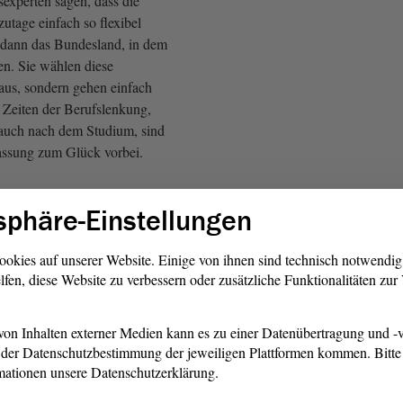
sexperten sagen, dass die
utage einfach so flexibel
n dann das Bundesland, in dem
ten. Sie wählen diese
aus, sondern gehen einfach
 Zeiten der Berufslenkung,
auch nach dem Studium, sind
assung zum Glück vorbei.
h bin dann immer ein
sphäre-Einstellungen
rt, wenn Sie nicht müde
nzuweisen, dass Studierende
 insbesondere in Halle
ookies auf unserer Website. Einige von ihnen sind technisch notwendi
lfen, diese Website zu verbessern oder zusätzliche Funktionalitäten zu
, weil die Universitäten
 aufbauen, wo es doch so
t.
on Inhalten externer Medien kann es zu einer Datenübertragung und -v
der Datenschutzbestimmung der jeweiligen Plattformen kommen. Bitte 
n der für den
mationen unsere Datenschutzerklärung.
 Daten aus Ihren Kleinen