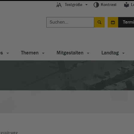
Textgröße
Kontrast
L
Term
es
Themen
Mitgestalten
Landtag
gssitzung