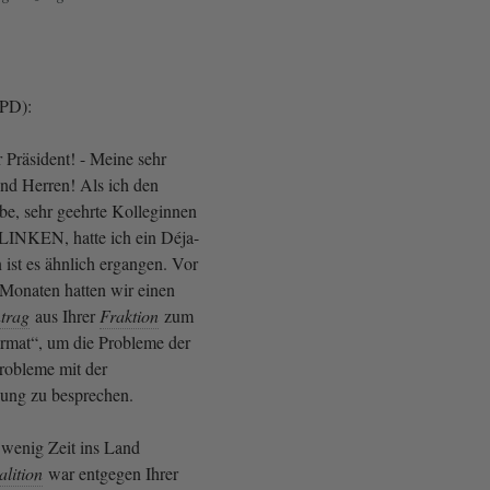
SPD):
 Präsident! - Meine sehr
nd Herren! Als ich den
be, sehr geehrte Kolleginnen
LINKEN, hatte ich ein Déja-
 ist es ähnlich ergangen. Vor
 Monaten hatten wir einen
trag
aus Ihrer
Fraktion
zum
mat“, um die Probleme der
robleme mit der
gung zu besprechen.
 wenig Zeit ins Land
lition
war entgegen Ihrer