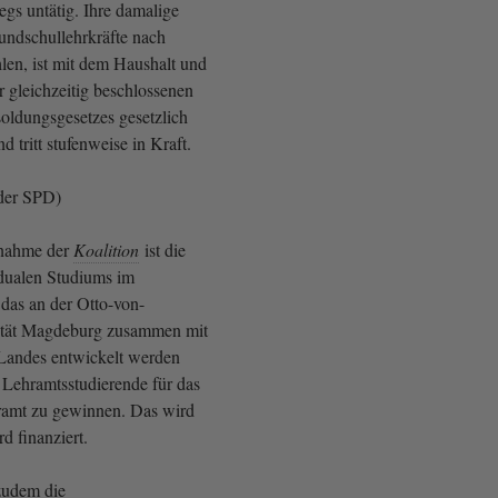
gs untätig. Ihre damalige
undschullehrkräfte nach
en, ist mit dem Haushalt und
 gleichzeitig beschlossenen
ldungsgesetzes gesetzlich
d tritt stufenweise in Kraft.
der SPD)
ßnahme der
Koalition
ist die
dualen Studiums im
das an der Otto-von-
ität Magdeburg zusammen mit
Landes entwickelt werden
g Lehramtsstudierende für das
ramt zu gewinnen. Das wird
rd finanziert.
udem die