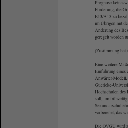
Prognose keineswe
Forderung, die Gr
E13/A13 zu bezahl
im Übrigen mit der
Änderung des Beso
geregelt worden un
(Zustimmung bei 
Eine weitere Ma
Einführung eines 
Anwärter-Modell, 
Guericke-Univers
Hochschulen des 
soll, um frühzeiti
Sekundarschulleh
vorbereitet, das wi
Die OVGU wird z