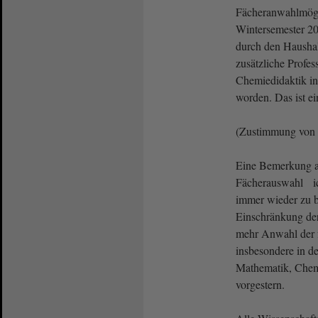
Fächeranwahlmögl
Wintersemester 202
durch den Haushal
zusätzliche Profe
Chemiedidaktik i
worden. Das ist ei
(Zustimmung von
Eine Bemerkung a
Fächerauswahl ic
immer wieder zu b
Einschränkung der
mehr Anwahl der 
insbesondere in d
Mathematik, Chemi
vorgestern.