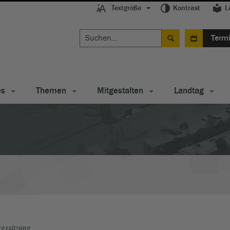
Textgröße
Kontrast
L
Term
es
Themen
Mitgestalten
Landtag
gssitzung