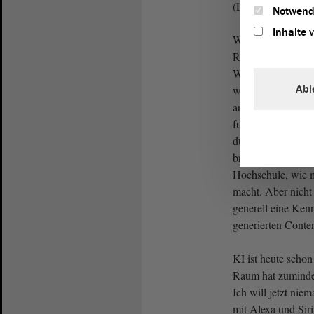
(Lachen)
Notwend
Inhalte 
Was wir brauchen, 
Rahmen, der regel
Wir müssen verste
Abl
wie Softwarepro
arbeiten. Wir müs
für den universit
durch KI-generier
brauchen klare Re
Hochschule, wie m
macht. Aber nicht
generell eine Ken
generierten Conten
KI ist heute schon
Raum hat zumindes
Ich will jetzt nie
mit Alexa und Siri