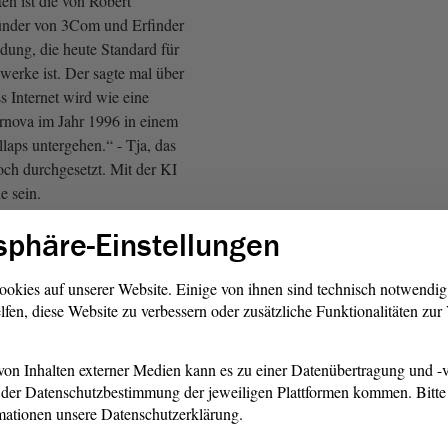
ten ist die von Robert
ünder von 3Com und Erfinder
dung, die heute Standard für
werke ist. Der sagte mal über
s Internet wird wie eine
rnova im Jahr 1996 in einem
laps untergehen.“ - Tja, das
doch durchgesetzt. Mit der KI
e sein.
sphäre-Einstellungen
der SPD)
r damit um? - Wir brauchen
ookies auf unserer Website. Einige von ihnen sind technisch notwendi
lfen, diese Website zu verbessern oder zusätzliche Funktionalitäten zu
wir brauchen Transparenz.
 Verbote, die man bisweilen
er Unsinn. Dann können Sie
on Inhalten externer Medien kann es zu einer Datenübertragung und -v
as nächste Hochwasser mit
der Datenschutzbestimmung der jeweiligen Plattformen kommen. Bitte 
 zu bekämpfen.
mationen unsere Datenschutzerklärung.