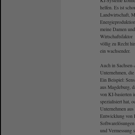
KI-Systeme können
helfen. Es ist sch
Landwirtschaft, M
Energieproduktion,
meine Damen und H
Wirtschaftsfaktor
völlig zu Recht h
ein wachsender.
Auch in Sachsen-A
Unternehmen, die i
Ein Beispiel: Se
aus Magdeburg, da
von KI-basierten i
spezialisiert hat,
Unternehmen aus H
Entwicklung von K
Softwarelösungen
und Vermessung sp