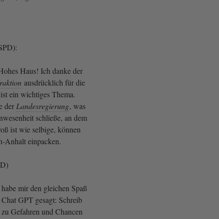
(SPD):
 Hohes Haus! Ich danke der
raktion
ausdrücklich für die
ist ein wichtiges Thema.
e der
Landesregierung
, was
Anwesenheit schließe, an dem
ß ist wie selbige, können
en-Anhalt einpacken.
PD)
h habe mir den gleichen Spaß
 Chat GPT gesagt: Schreib
e zu Gefahren und Chancen