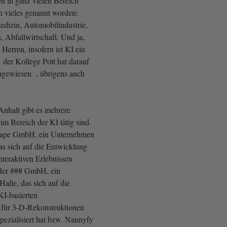
 in ganz vielen Bereich
on vieles genannt worden:
edizin, Automobilindustrie,
 Abfallwirtschaft. Und ja,
erren, insofern ist KI ein
 der Kollege Pott hat darauf
ingewiesen , übrigens auch
nhalt gibt es mehrere
m Bereich der KI tätig sind.
nsape GmbH, ein Unternehmen
s sich auf die Entwicklung
nteraktiven Erlebnissen
 oder ### GmbH, ein
alle, das sich auf die
I-basierten
 für 3-D-Rekonstruktionen
ezialisiert hat bzw. Nannyfy