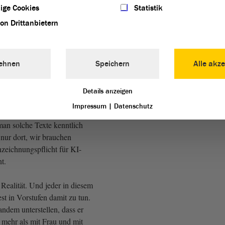
ige Cookies
Statistik
von Drittanbietern
ist ein rechtssicherer
t, was KI darf und was nicht.
hen und transparent machen,
ehnen
Speichern
Alle akze
gramme wie ChatGPT
sen für den schulischen und
ären Raum einen Weg schaffen,
Details anzeigen
te Texte zu erkennen. Und wir
Impressum
|
Datenschutz
geln in Schule und
an solche Texte kenntlich
 nur dort, wir brauchen
nzeichnungspflicht für KI-
t.
 Realität. Und jeder in diesem
t in Vorstufen damit zu tun.
mandem unterstellen, dass er
 mehr als mit Frau und mit