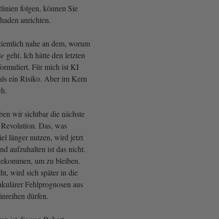
tlinien folgen, können Sie
chaden anrichten.
t ziemlich nahe an dem, worum
te
geht. Ich hätte den letzten
formuliert. Für mich ist KI
als ein Risiko. Aber im Kern
ch.
en wir sichtbar die nächste
n Revolution. Das, was
l länger nutzen, wird jetzt
d aufzuhalten ist das nicht.
gekommen, um zu bleiben.
ht, wird sich später in die
akulärer Fehlprognosen aus
inreihen dürfen.