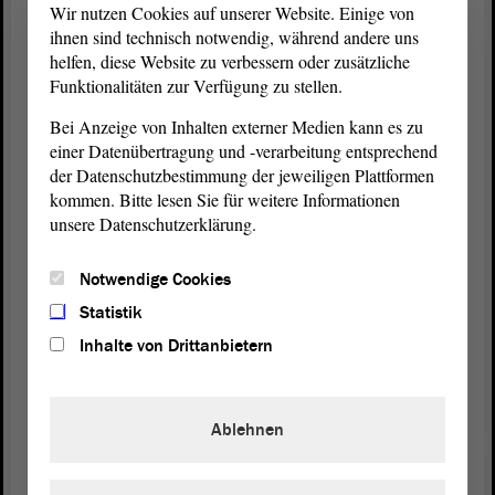
sagen: Alle hier jedenfalls die demokratischen
Wir nutzen Cookies auf unserer Website. Einige von
Fraktionen beklagen unterschiedslos in jeder
ihnen sind technisch notwendig, während andere uns
Fachdebatte den Mangel an Arbeits- und
helfen, diese Website zu verbessern oder zusätzliche
Funktionalitäten zur Verfügung zu stellen.
Fachkräften. Ihnen ist bewusst, dass wir
Einwanderung brauchen. Es ist nicht lange her, da
Bei Anzeige von Inhalten externer Medien kann es zu
hat der
Landtag
von Sachsen-Anhalt festgestellt,
einer Datenübertragung und -verarbeitung entsprechend
dass Sachsen-Anhalt ein Einwanderungsland ist.
der Datenschutzbestimmung der jeweiligen Plattformen
Wir benötigen aber keine Lippenbekenntnisse. Die
kommen. Bitte lesen Sie für weitere Informationen
Entscheidung von Menschen, sich dauerhaft in
unsere Datenschutzerklärung.
Sachsen-Anhalt niederzulassen, hängt elementar
von dem Gefühl ab, hier auch willkommen zu sein.
Notwendige Cookies
Das erreichen wir nicht, wenn die
Landesregierung
Statistik
sich dafür feiert, wie viele Abschiebungen ihr im
Inhalte von Drittanbietern
letzten Jahr auf den letzten Drücker noch gelungen
sind. Das erreichen wir nur durch konkrete
Verbesserungen der Lebensbedingungen. - Vielen
Ablehnen
herzlichen Dank.
(Zustimmung bei den GRÜNEN und von Henriette