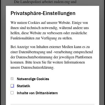
Die Landespolizei arbeitet zudem eng und
vertrauensvoll mit den Kommunen und den dortigen
Privatsphäre-Einstellungen
Sicherheitsbehörden zusammen. Darüber hinaus
besuchen die Regionalbereichsbeamten Schulen,
Wir nutzen Cookies auf unserer Website. Einige von
um die Schülerinnen und Schüler für Themen wie
ihnen sind technisch notwendig, während andere uns
Gewaltkriminalität, Zivilcourage und Opferschutz
helfen, diese Website zu verbessern oder zusätzliche
zu sensibilisieren und um sie zu schützen.
Funktionalitäten zur Verfügung zu stellen.
Bei Anzeige von Inhalten externer Medien kann es zu
Bei einem Blick in die polizeiliche Kriminalstatistik
einer Datenübertragung und -verarbeitung entsprechend
ist übrigens festzustellen, dass die Fallzahlen im
der Datenschutzbestimmung der jeweiligen Plattformen
Bereich der Jugendkriminalität seit 2013 nur
kommen. Bitte lesen Sie für weitere Informationen
leichten Schwankungen unterlegen waren und nach
unsere Datenschutzerklärung.
den Coronajahren 2020 und 2021 wieder auf dem
Straftatniveau der vorherigen Jahre liegen. Aus
Notwendige Cookies
polizeilicher Sicht lagen und liegen die
Schwerpunkte in den Städten Magdeburg und
Statistik
Halle.
Inhalte von Drittanbietern
Abschließend sei gesagt: Um Jugendkriminalität in