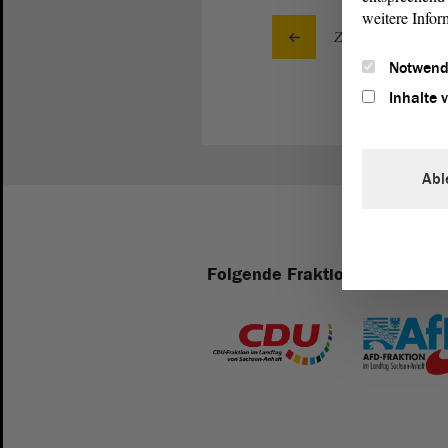
weitere Infor
Zurück zur Landta
Notwend
Inhalte 
Abl
Folgende Fraktionen sind im 