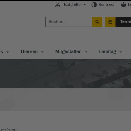
Textgröße
Kontrast
L
Term
es
Themen
Mitgestalten
Landtag
gssitzung