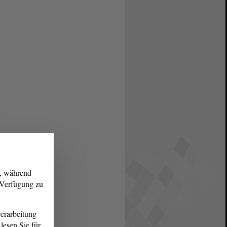
g, während
r Verfügung zu
erarbeitung
lesen Sie für