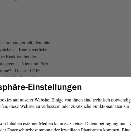
ustimmung erteilt, den bitte
eichen. - Eine zögerliche,
tive Reaktion bei der
t dagegen? - Niemand. Wer
Stimme? - Das sind DIE
d AfD. Damit ist die
sphäre-Einstellungen
ung
angenommen worden
n den Tagesordnungspunkt 18.
ookies auf unserer Website. Einige von ihnen sind technisch notwendi
lfen, diese Website zu verbessern oder zusätzliche Funktionalitäten zu
on Inhalten externer Medien kann es zu einer Datenübertragung und -v
der Datenschutzbestimmung der jeweiligen Plattformen kommen. Bitte 