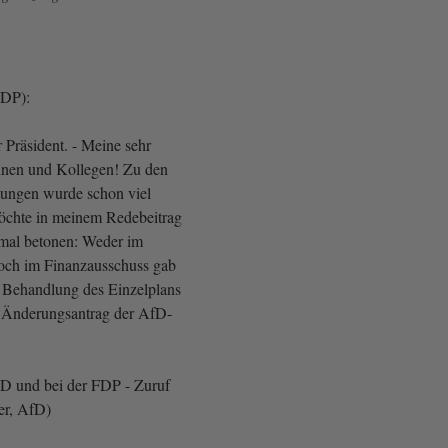
FDP):
 Präsident. - Meine sehr
nnen und Kollegen! Zu den
lungen wurde schon viel
möchte in meinem Redebeitrag
mal betonen: Weder im
och im Finanzausschuss gab
 Behandlung des Einzelplans
n Änderungsantrag der AfD-
SPD und bei der FDP - Zuruf
er, AfD)