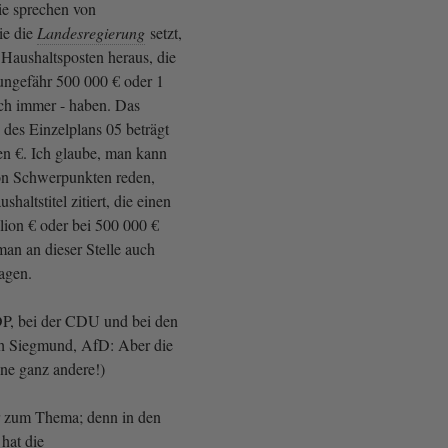
ie sprechen von
ie die
Landesregierung
setzt,
aushaltsposten heraus, die
ungefähr 500 000 € oder 1
uch immer - haben. Das
des Einzelplans 05 beträgt
den €. Ich glaube, man kann
on Schwerpunkten reden,
haltstitel zitiert, die einen
ion € oder bei 500 000 €
an an dieser Stelle auch
agen.
FDP, bei der CDU und bei den
 Siegmund, AfD: Aber die
ne ganz andere!)
 zum Thema; denn in den
 hat die