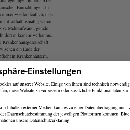
onaregelungen innerhalb des
zinischen Einrichtungen. In
immer wieder deutlich, dass
nicht verhältnismäßig waren
ssive Mehraufwand, gerade
eht dort in keinem Verhältnis.
e Krankenhausgesellschaft
nzwischen ein Ende der
flicht in Krankenhäusern.
sphäre-Einstellungen
ennoch sein, die
lgenau zu unterstützen. Viele
schon auf dem Weg. Seitens
ookies auf unserer Website. Einige von ihnen sind technisch notwendi
lfen, diese Website zu verbessern oder zusätzliche Funktionalitäten zu
ng sind zwei große
 Entlastungspakete
n, auf die ich konkreter
on Inhalten externer Medien kann es zu einer Datenübertragung und -v
der Datenschutzbestimmung der jeweiligen Plattformen kommen. Bitte 
mationen unsere Datenschutzerklärung.
 das Paket mit einem Umfang