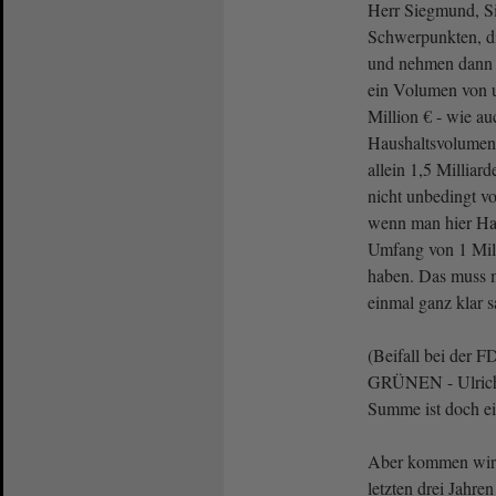
Herr Siegmund, S
Schwerpunkten, d
und nehmen dann H
ein Volumen von 
Million € - wie a
Haushaltsvolumen 
allein 1,5 Milliar
nicht unbedingt v
wenn man hier Haus
Umfang von 1 Mill
haben. Das muss m
einmal ganz klar s
(Beifall bei der 
GRÜNEN - Ulrich
Summe ist doch ei
Aber kommen wir
letzten drei Jahren