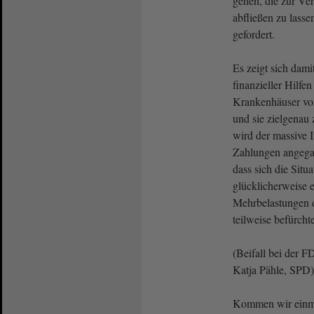
gehen, die zur Ve
abfließen zu lasse
gefordert.
Es zeigt sich dami
finanzieller Hilfe
Krankenhäuser vo
und sie zielgenau 
wird der massive I
Zahlungen angegan
dass sich die Situ
glücklicherweise 
Mehrbelastungen do
teilweise befürcht
(Beifall bei der 
Katja Pähle, SPD)
Kommen wir einma