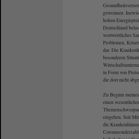
Gesundheitsverso
gewonnen. Inzwisc
hohen Energieprei
Deutschland belast
wortwörtliches Sa
Problemen, Krise
dar. Die Krankenhä
besonderen Situati
Wirtschaftsuntern
in Form von Preis
die dort nicht ab
Zu Beginn meines 
einen wesentlichen
Themenschwerpun
eingehen. Seit Mi
die Krankenhäuse
Coronasonderzahlu