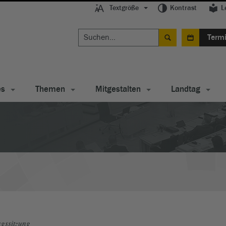
Textgröße
Kontrast
L
Term
es
Themen
Mitgestalten
Landtag
gssitzung