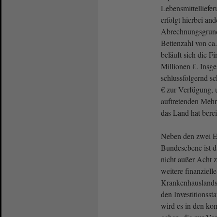
Lebensmittelliefe
erfolgt hierbei and
Abrechnungsgrundl
Bettenzahl von ca
beläuft sich die F
Millionen €. Insg
schlussfolgernd s
€ zur Verfügung,
auftretenden Mehr
das Land hat bere
Neben den zwei E
Bundesebene ist 
nicht außer Acht zu
weitere finanzielle
Krankenhauslands
den Investitionsst
wird es in den k