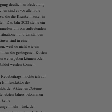
rgung deutlich an Bedeutung
hen sind es vor allem die
se, die die Krankenhäuser in
en. Das Jahr 2022 stellte ein
mmelsurium von auftretenden
nsituationen und Umständen
user sind in einer
on, weil sie nicht wie ein
ehmen die gestiegenen Kosten
en weitergeben können oder
gebildet werden können.
Redebeitrags möchte ich auf
 Einflussfaktor des
kts der Aktuellen
Debatte
tte letzten Jahres bekommen
r keine
ngen mehr - trotz der