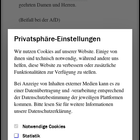
geehrten Damen und Herren.
(Beifall bei der AfD)
Zu Herrn Kosmehl und seiner FDP gibt es wenig
Privatsphäre-Einstellungen
zu sagen, weil er sich inhaltlich wenig zu dem
geäußert hat, was hier vorn zum
Antrag
gesprochen
Wir nutzen Cookies auf unserer Website. Einige von
wurde. Ihre Generalabrechnung mit der
ihnen sind technisch notwendig, während andere uns
Innenministerin habe ich aber wohlwollend zur
helfen, diese Website zu verbessern oder zusätzliche
Funktionalitäten zur Verfügung zu stellen.
Kenntnis genommen. Es haben bloß noch ein
bisschen Chips und Knabberei gefehlt.
Bei Anzeige von Inhalten externer Medien kann es zu
einer Datenübertragung und -verarbeitung entsprechend
Zu Herrn Striegel von den GRÜNEN. Ein
der Datenschutzbestimmung der jeweiligen Plattformen
Rassismusproblem wurde angeführt, rassistische
kommen. Bitte lesen Sie für weitere Informationen
Motive wurden unterstellt. Es ist immer die alte
unsere Datenschutzerklärung.
Leier, wie bei Herrn Striegel gewohnt. Bei Herrn
Striegel war heute vermutlich Gegenteiltag. Wenn
Notwendige Cookies
Sie in großem Maß Klimaflüchtlinge aufnehmen
Statistik
wollen, Herr Striegel, dann nehmen Sie sie auch bei