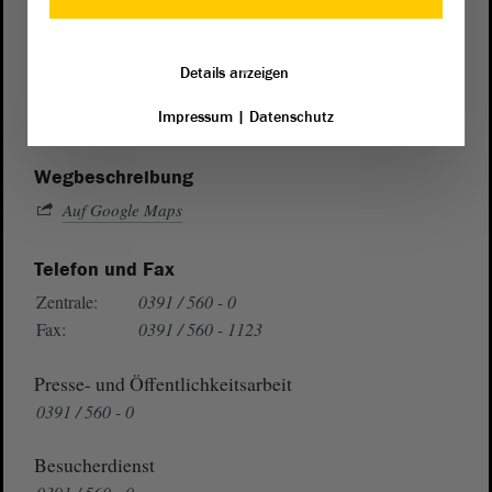
Postanschrift
von Sachsen-Anhalt
Landtag
Details anzeigen
Domplatz 6–9
39104 Magdeburg
Impressum
|
Datenschutz
Wegbeschreibung
Auf Google Maps
Telefon und Fax
Zentrale:
0391 / 560 - 0
Fax:
0391 / 560 - 1123
Presse- und Öffentlichkeitsarbeit
0391 / 560 - 0
Besucherdienst