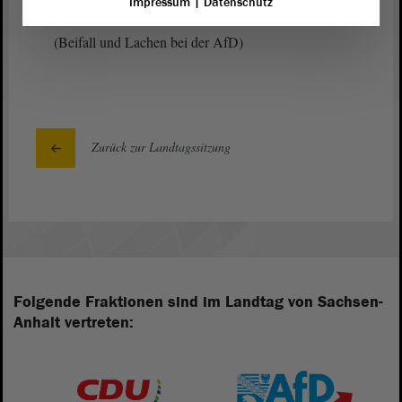
Impressum
|
Datenschutz
(Beifall und Lachen bei der AfD)
Zurück zur Landtagssitzung
Folgende Fraktionen sind im Landtag von Sachsen-
Anhalt vertreten: