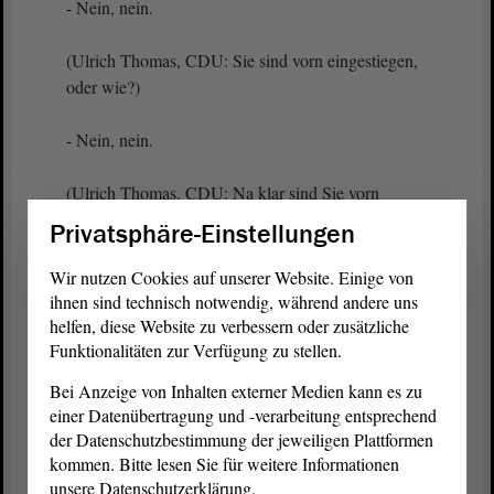
- Nein, nein.
(Ulrich Thomas, CDU: Sie sind vorn eingestiegen,
oder wie?)
- Nein, nein.
(Ulrich Thomas, CDU: Na klar sind Sie vorn
eingestiegen, so, wie Sie reden!)
Privatsphäre-Einstellungen
- Na ja, es gibt jedenfalls Seitentüren,
Wir nutzen Cookies auf unserer Website. Einige von
ihnen sind technisch notwendig, während andere uns
(Ulrich Thomas, CDU: Sie lehnen sich doch total
helfen, diese Website zu verbessern oder zusätzliche
Funktionalitäten zur Verfügung zu stellen.
dagegen!)
Bei Anzeige von Inhalten externer Medien kann es zu
und wenn jemand durch die Seitentür einsteigt,
einer Datenübertragung und -verarbeitung entsprechend
dann ist er in dem Moment ein Seiteneinsteigender.
der Datenschutzbestimmung der jeweiligen Plattformen
kommen. Bitte lesen Sie für weitere Informationen
(Matthias Redlich, CDU: Sie sind gar nicht
unsere Datenschutzerklärung.