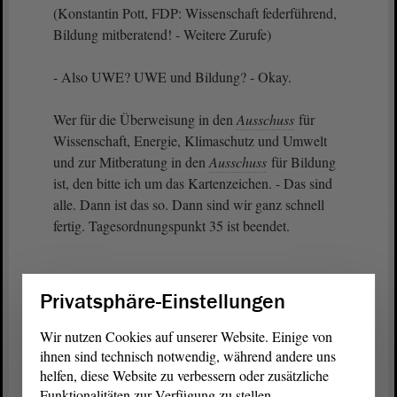
(Konstantin Pott, FDP: Wissenschaft federführend,
Bildung mitberatend! - Weitere Zurufe)
- Also UWE? UWE und Bildung? - Okay.
Wer für die Überweisung in den
Ausschuss
für
Wissenschaft, Energie, Klimaschutz und Umwelt
und zur Mitberatung in den
Ausschuss
für Bildung
ist, den bitte ich um das Kartenzeichen. - Das sind
alle. Dann ist das so. Dann sind wir ganz schnell
fertig. Tagesordnungspunkt 35 ist beendet.
Privatsphäre-Einstellungen
Wir nutzen Cookies auf unserer Website. Einige von
ihnen sind technisch notwendig, während andere uns
Zurück zur Landtagssitzung
helfen, diese Website zu verbessern oder zusätzliche
Funktionalitäten zur Verfügung zu stellen.