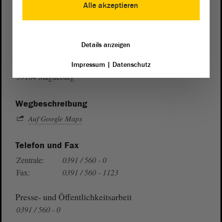
Alle akzeptieren
Postanschrift
Details anzeigen
von Sachsen-Anhalt
Landtag
Domplatz 6–9
Impressum
|
Datenschutz
39104 Magdeburg
Wegbeschreibung
Auf Google Maps
Telefon und Fax
Zentrale:
0391 / 560 - 0
Fax:
0391 / 560 - 1123
Presse- und Öffentlichkeitsarbeit
0391 / 560 - 0