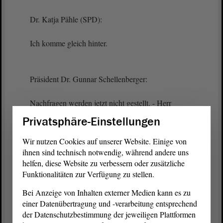
Dr. Katja Pähle (SPD):
Ich komme gleich hinter.
Präsident Dr. Gunnar Schellenberger:
Nachfragen werden jetzt nicht gestellt. - Herr
Gallert.
Privatsphäre-Einstellungen
Wir nutzen Cookies auf unserer Website. Einige von
Wulf Gallert (DIE LINKE):
ihnen sind technisch notwendig, während andere uns
helfen, diese Website zu verbessern oder zusätzliche
Funktionalitäten zur Verfügung zu stellen.
Frau Dr. Pähle, die Sache mit dem
Lokalpatriotismus ist als Vorwurf dünnes Eis. Das
Bei Anzeige von Inhalten externer Medien kann es zu
sage ich an der Stelle sehr deutlich. Ich kenne seit
einer Datenübertragung und -verarbeitung entsprechend
zehn Jahren, nein, seit 15 Jahren diese permanente
der Datenschutzbestimmung der jeweiligen Plattformen
Debatte
: