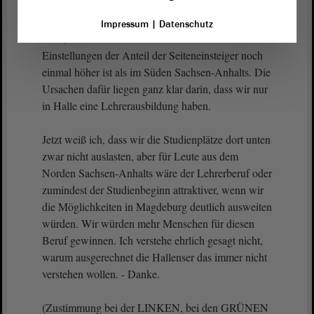
dass die Lehrerausbildung nur im Süden Sachsen-
Anhalts vonstattengeht. Die sagen mir übrigens
Impressum
|
Datenschutz
auch, dass im Norden Sachsen-Anhalts unter den
Einstellungen der Anteil der Seiteneinsteiger noch
einmal höher ist als im Süden Sachsen-Anhalts. Die
Ursachen dafür liegen ganz klar darin, dass wir nur
in Halle eine Lehrerausbildung haben.
Jetzt weiß ich, dass wir die Studienplätze dort unten
zwar nicht auslasten, aber für Leute aus dem
Norden Sachsen-Anhalts wäre der Lehrerberuf oder
zumindest der Studienbeginn attraktiver, wenn wir
die Möglichkeiten in Magdeburg deutlich ausweiten
würden. Wir würden mehr Menschen für diesen
Beruf gewinnen. Ich verstehe ehrlich gesagt nicht,
warum ausgerechnet die Hallenser das immer nicht
verstehen wollen. - Danke.
(Zustimmung bei der LINKEN, bei den GRÜNEN